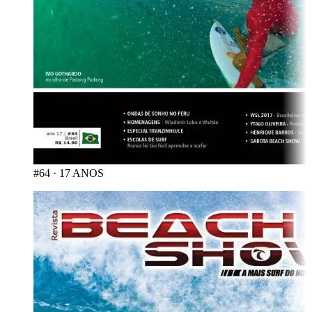
#64
·
17 ANOS