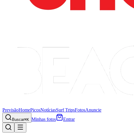
Previsão
Home
Picos
Notícias
Surf Trips
Fotos
Anuncie
Minhas fotos
Entrar
Buscar
⌘K