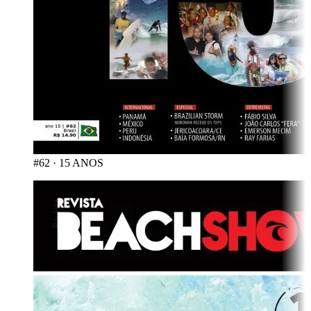
#62
·
15 ANOS