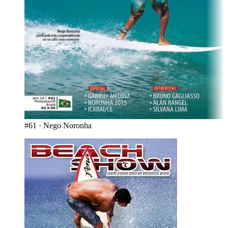
#61
·
Nego Noronha