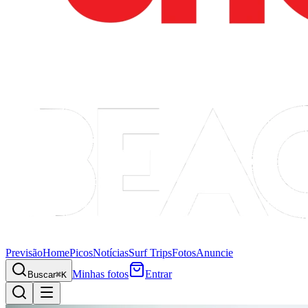
Previsão
Home
Picos
Notícias
Surf Trips
Fotos
Anuncie
Minhas fotos
Entrar
Buscar
⌘K