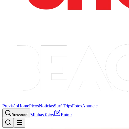
Previsão
Home
Picos
Notícias
Surf Trips
Fotos
Anuncie
Minhas fotos
Entrar
Buscar
⌘K