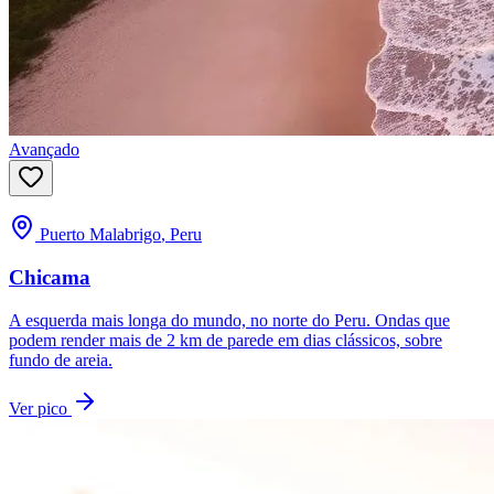
Avançado
Puerto Malabrigo
,
Peru
Chicama
A esquerda mais longa do mundo, no norte do Peru. Ondas que
podem render mais de 2 km de parede em dias clássicos, sobre
fundo de areia.
Ver pico