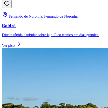
Fernando de Noronha
,
Fernando de Noronha
Boldró
Direita rápida e tubular sobre laje. Pico técnico em dias grandes.
Ver pico