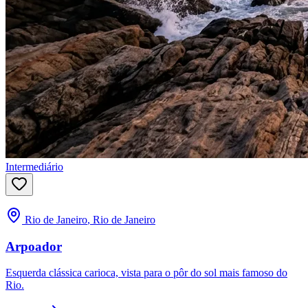
Intermediário
Rio de Janeiro
,
Rio de Janeiro
Arpoador
Esquerda clássica carioca, vista para o pôr do sol mais famoso do
Rio.