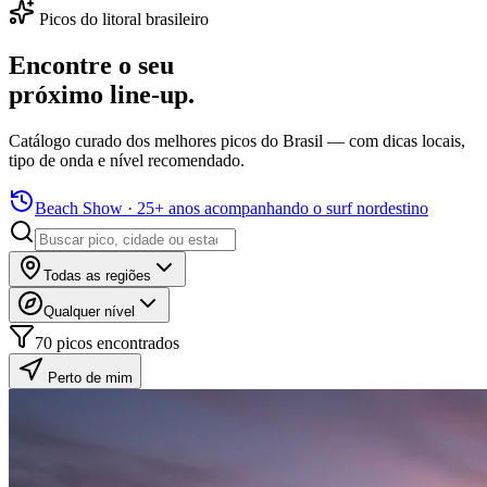
Picos do litoral brasileiro
Encontre o seu
próximo line-up.
Catálogo curado dos melhores picos do Brasil — com dicas locais,
tipo de onda e nível recomendado.
Beach Show
·
25+ anos acompanhando o surf nordestino
Todas as regiões
Qualquer nível
70
picos
encontrados
Perto de mim