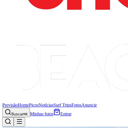
Previsão
Home
Picos
Notícias
Surf Trips
Fotos
Anuncie
Minhas fotos
Entrar
Buscar
⌘K