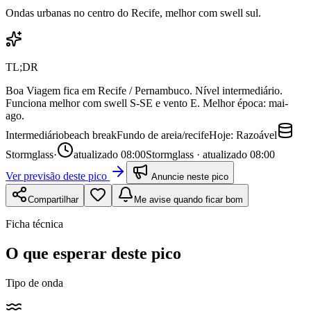
Ondas urbanas no centro do Recife, melhor com swell sul.
TL;DR
Boa Viagem fica em Recife / Pernambuco. Nível intermediário.
Funciona melhor com swell S-SE e vento E. Melhor época: mai-
ago.
Intermediário
beach break
Fundo de
areia/recife
Hoje:
Razoável
Stormglass
·
atualizado
08:00
Stormglass · atualizado 08:00
Ver previsão deste pico
Anuncie neste pico
Compartilhar
Me avise quando ficar bom
Ficha técnica
O que esperar deste pico
Tipo de onda