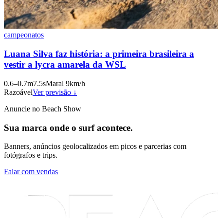
campeonatos
Luana Silva faz história: a primeira brasileira a
vestir a lycra amarela da WSL
0.6
–
0.7
m
7.5
s
Maral
9
km/h
Razoável
Ver previsão ↓
Anuncie no Beach Show
Sua marca onde o surf acontece.
Banners, anúncios geolocalizados em picos e parcerias com
fotógrafos e trips.
Falar com vendas