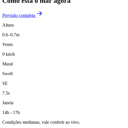
Como está o mar agora
Previsão completa
Altura
0.6–0.7m
Vento
9 km/h
Maral
Swell
SE
7.5s
Janela
14h - 17h
Condições medianas, vale conferir ao vivo.