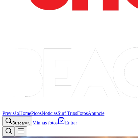
Previsão
Home
Picos
Notícias
Surf Trips
Fotos
Anuncie
Minhas fotos
Entrar
Buscar
⌘K