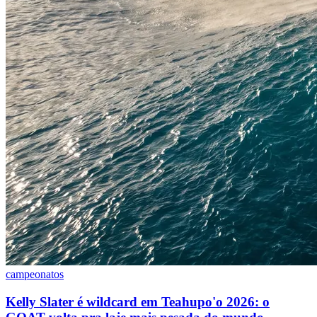
campeonatos
Kelly Slater é wildcard em Teahupo'o 2026: o