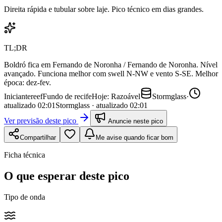
Direita rápida e tubular sobre laje. Pico técnico em dias grandes.
TL;DR
Boldró fica em Fernando de Noronha / Fernando de Noronha. Nível
avançado. Funciona melhor com swell N-NW e vento S-SE. Melhor
época: dez-fev.
Iniciante
reef
Fundo de
recife
Hoje:
Razoável
Stormglass
·
atualizado
02:01
Stormglass · atualizado 02:01
Ver previsão deste pico
Anuncie neste pico
Compartilhar
Me avise quando ficar bom
Ficha técnica
O que esperar deste pico
Tipo de onda