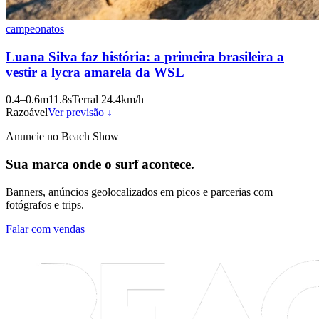
campeonatos
Luana Silva faz história: a primeira brasileira a
vestir a lycra amarela da WSL
0.4
–
0.6
m
11.8
s
Terral
24.4
km/h
Razoável
Ver previsão ↓
Anuncie no Beach Show
Sua marca onde o surf acontece.
Banners, anúncios geolocalizados em picos e parcerias com
fotógrafos e trips.
Falar com vendas