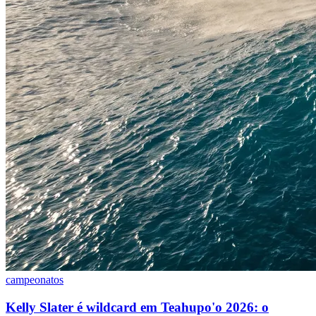
campeonatos
Kelly Slater é wildcard em Teahupo'o 2026: o