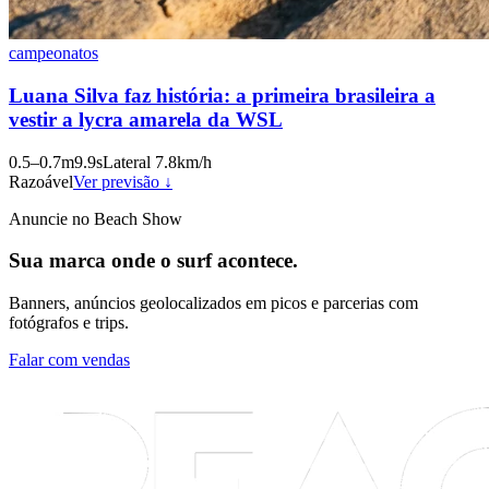
campeonatos
Luana Silva faz história: a primeira brasileira a
vestir a lycra amarela da WSL
0.5
–
0.7
m
9.9
s
Lateral
7.8
km/h
Razoável
Ver previsão ↓
Anuncie no Beach Show
Sua marca onde o surf acontece.
Banners, anúncios geolocalizados em picos e parcerias com
fotógrafos e trips.
Falar com vendas