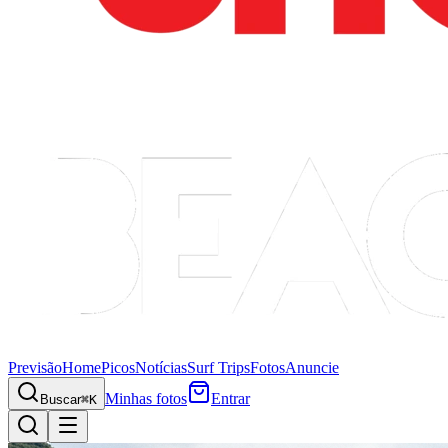
Previsão
Home
Picos
Notícias
Surf Trips
Fotos
Anuncie
Minhas fotos
Entrar
Buscar
⌘K