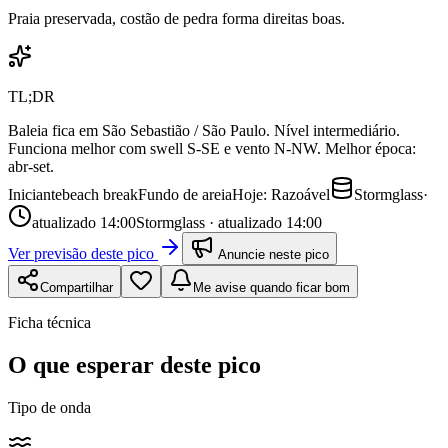
Praia preservada, costão de pedra forma direitas boas.
TL;DR
Baleia fica em São Sebastião / São Paulo. Nível intermediário.
Funciona melhor com swell S-SE e vento N-NW. Melhor época:
abr-set.
Iniciante
beach break
Fundo de
areia
Hoje:
Razoável
Stormglass
·
atualizado
14:00
Stormglass · atualizado 14:00
Ver previsão deste pico
Anuncie neste pico
Compartilhar
Me avise quando ficar bom
Ficha técnica
O que esperar deste pico
Tipo de onda