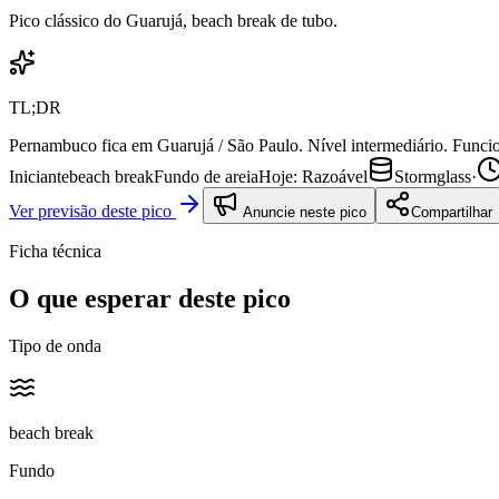
Pico clássico do Guarujá, beach break de tubo.
TL;DR
Pernambuco fica em Guarujá / São Paulo. Nível intermediário. Funci
Iniciante
beach break
Fundo de
areia
Hoje:
Razoável
Stormglass
·
Ver previsão deste pico
Anuncie neste pico
Compartilhar
Ficha técnica
O que esperar deste pico
Tipo de onda
beach break
Fundo