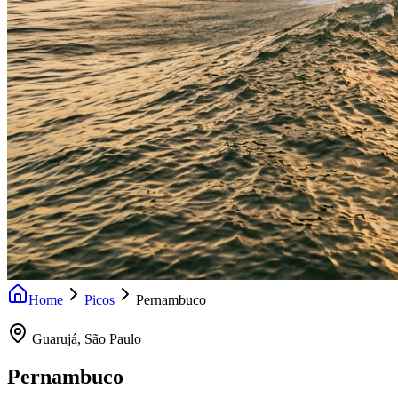
Home
Picos
Pernambuco
Guarujá
,
São Paulo
Pernambuco