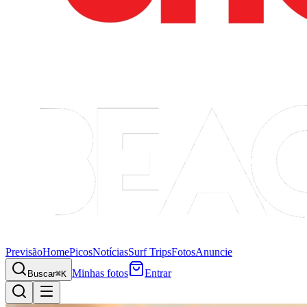
Previsão
Home
Picos
Notícias
Surf Trips
Fotos
Anuncie
Minhas fotos
Entrar
Buscar
⌘K