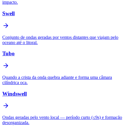
impacto.
Swell
Conjunto de ondas geradas por ventos distantes que viajam pelo
oceano até o litoral.
Tubo
Quando a crista da onda quebra adiante e forma uma câmara
cilíndrica oca.
Windswell
Ondas geradas pelo vento local — período curto (≤9s) e formação
desorganizada.