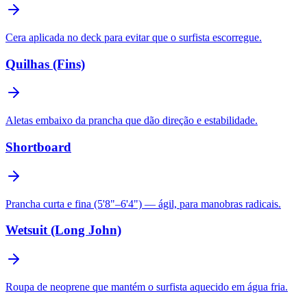
Cera aplicada no deck para evitar que o surfista escorregue.
Quilhas (Fins)
Aletas embaixo da prancha que dão direção e estabilidade.
Shortboard
Prancha curta e fina (5'8"–6'4") — ágil, para manobras radicais.
Wetsuit (Long John)
Roupa de neoprene que mantém o surfista aquecido em água fria.