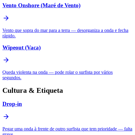
Vento Onshore (Maré de Vento)
Vento que sopra do mar para a terra — desorganiza a onda e fecha
rápido.
Wipeout (Vaca)
Queda violenta na onda — pode rolar o surfista por vários
segundos.
Cultura & Etiqueta
Drop-in
Pegar uma onda à frente de outro surfista que tem prioridade — falta
grave.