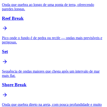
Onda que quebra ao longo de uma ponta de terra, oferecendo
paredes longas.
Reef Break
Pico onde o fundo é de pedra ou recife — ondas mais previsíveis e
perigosas.
Set
Sequência de ondas maiores que chega após um intervalo de mar
mais flat.
Shore Break
Onda que quebra direto na areia, com pouca profundidade e muito