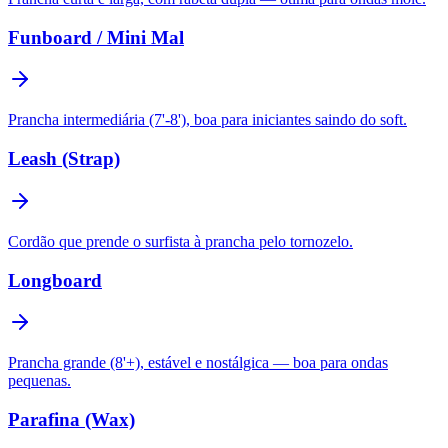
Funboard / Mini Mal
Prancha intermediária (7'-8'), boa para iniciantes saindo do soft.
Leash (Strap)
Cordão que prende o surfista à prancha pelo tornozelo.
Longboard
Prancha grande (8'+), estável e nostálgica — boa para ondas
pequenas.
Parafina (Wax)