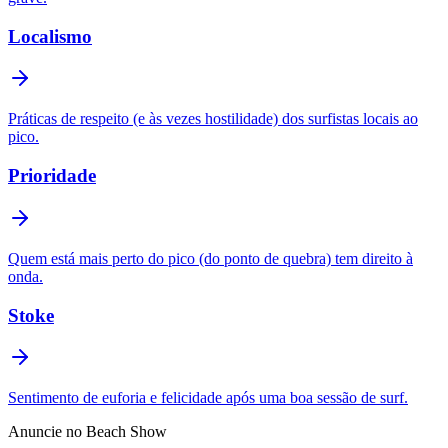
Localismo
Práticas de respeito (e às vezes hostilidade) dos surfistas locais ao
pico.
Prioridade
Quem está mais perto do pico (do ponto de quebra) tem direito à
onda.
Stoke
Sentimento de euforia e felicidade após uma boa sessão de surf.
Anuncie no Beach Show