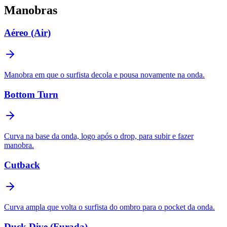
Manobras
Aéreo (Air)
Manobra em que o surfista decola e pousa novamente na onda.
Bottom Turn
Curva na base da onda, logo após o drop, para subir e fazer
manobra.
Cutback
Curva ampla que volta o surfista do ombro para o pocket da onda.
Duck Dive (Furada)