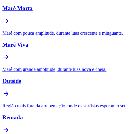
Maré Morta
Maré com pouca amplitude, durante luas crescente e minguante.
Maré Viva
Maré com grande amplitude, durante luas nova e cheia.
Outside
Região mais fora da arrebentação, onde os surfistas esperam o set.
Remada