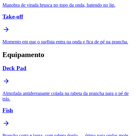
Manobra de virada brusca no topo da onda, batendo no lip.
Take-off
Momento em que o surfista entra na onda e fica de pé na prancha.
Equipamento
Deck Pad
Almofada antiderrapante colada na rabeta da prancha para o pé de
trás.
Fish
Prancha curta e larga, com rabeta dupla — ótima para ondas mole.