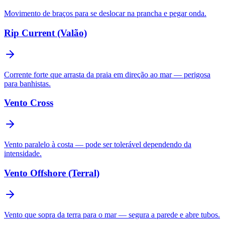
Movimento de braços para se deslocar na prancha e pegar onda.
Rip Current (Valão)
Corrente forte que arrasta da praia em direção ao mar — perigosa
para banhistas.
Vento Cross
Vento paralelo à costa — pode ser tolerável dependendo da
intensidade.
Vento Offshore (Terral)
Vento que sopra da terra para o mar — segura a parede e abre tubos.