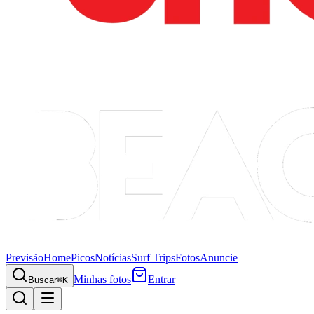
Previsão
Home
Picos
Notícias
Surf Trips
Fotos
Anuncie
Minhas fotos
Entrar
Buscar
⌘K