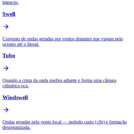
impacto.
Swell
Conjunto de ondas geradas por ventos distantes que viajam pelo
oceano até o litoral.
Tubo
Quando a crista da onda quebra adiante e forma uma câmara
cilíndrica oca.
Windswell
Ondas geradas pelo vento local — período curto (≤9s) e formação
desorganizada.