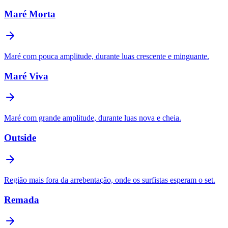
Maré Morta
Maré com pouca amplitude, durante luas crescente e minguante.
Maré Viva
Maré com grande amplitude, durante luas nova e cheia.
Outside
Região mais fora da arrebentação, onde os surfistas esperam o set.
Remada