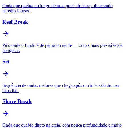
Onda que quebra ao longo de uma ponta de terra, oferecendo
paredes longas.
Reef Break
Pico onde o fundo é de pedra ou recife — ondas mais previsíveis e
perigosas.
Set
Sequência de ondas maiores que chega após um intervalo de mar
mais flat.
Shore Break
Onda que quebra direto na areia, com pouca profundidade e muito