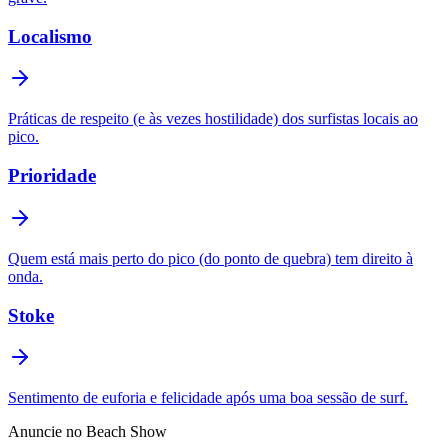
Localismo
Práticas de respeito (e às vezes hostilidade) dos surfistas locais ao
pico.
Prioridade
Quem está mais perto do pico (do ponto de quebra) tem direito à
onda.
Stoke
Sentimento de euforia e felicidade após uma boa sessão de surf.
Anuncie no Beach Show