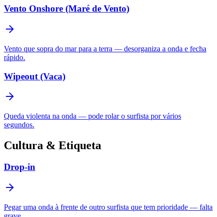
Vento Onshore (Maré de Vento)
Vento que sopra do mar para a terra — desorganiza a onda e fecha
rápido.
Wipeout (Vaca)
Queda violenta na onda — pode rolar o surfista por vários
segundos.
Cultura & Etiqueta
Drop-in
Pegar uma onda à frente de outro surfista que tem prioridade — falta
grave.