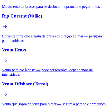
Movimento de braços para se deslocar na prancha e pegar onda.
Rip Current (Valão)
Corrente forte que arrasta da praia em direção ao mar — perigosa
para banhistas.
Vento Cross
Vento paralelo à costa — pode ser tolerável dependendo da
intensidade.
Vento Offshore (Terral)
Vento que sopra da terra para o mar — segura a parede e abre tubos.