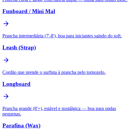
Funboard / Mini Mal
Prancha intermediária (7'-8'), boa para iniciantes saindo do soft.
Leash (Strap)
Cordão que prende o surfista à prancha pelo tornozelo.
Longboard
Prancha grande (8'+), estável e nostálgica — boa para ondas
pequenas.
Parafina (Wax)