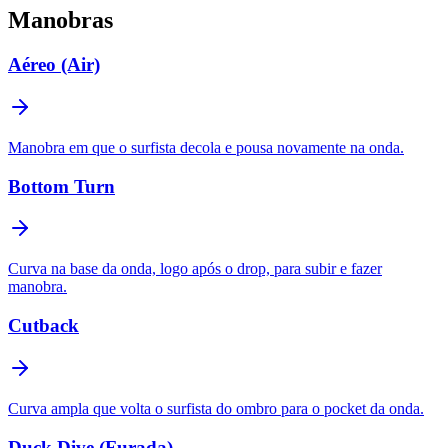
Manobras
Aéreo (Air)
Manobra em que o surfista decola e pousa novamente na onda.
Bottom Turn
Curva na base da onda, logo após o drop, para subir e fazer
manobra.
Cutback
Curva ampla que volta o surfista do ombro para o pocket da onda.
Duck Dive (Furada)