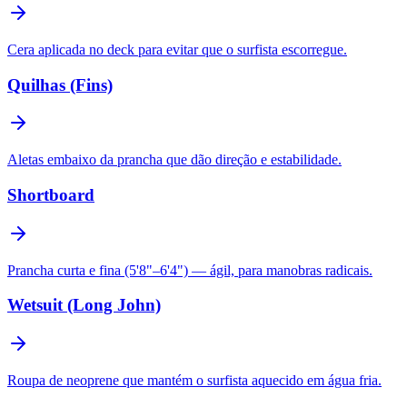
Cera aplicada no deck para evitar que o surfista escorregue.
Quilhas (Fins)
Aletas embaixo da prancha que dão direção e estabilidade.
Shortboard
Prancha curta e fina (5'8"–6'4") — ágil, para manobras radicais.
Wetsuit (Long John)
Roupa de neoprene que mantém o surfista aquecido em água fria.