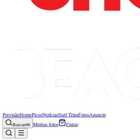
Previsão
Home
Picos
Notícias
Surf Trips
Fotos
Anuncie
Minhas fotos
Entrar
Buscar
⌘K