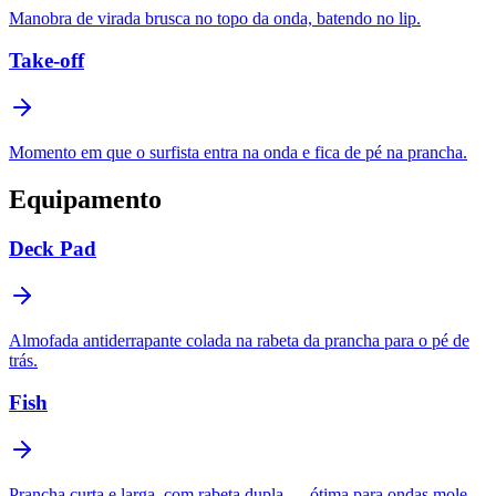
Manobra de virada brusca no topo da onda, batendo no lip.
Take-off
Momento em que o surfista entra na onda e fica de pé na prancha.
Equipamento
Deck Pad
Almofada antiderrapante colada na rabeta da prancha para o pé de
trás.
Fish
Prancha curta e larga, com rabeta dupla — ótima para ondas mole.