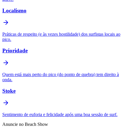
Localismo
Práticas de respeito (e às vezes hostilidade) dos surfistas locais ao
pico.
Prioridade
Quem está mais perto do pico (do ponto de quebra) tem direito à
onda.
Stoke
Sentimento de euforia e felicidade após uma boa sessão de surf.
Anuncie no Beach Show