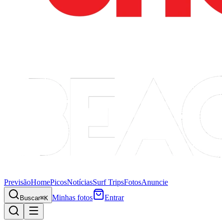
Previsão
Home
Picos
Notícias
Surf Trips
Fotos
Anuncie
Minhas fotos
Entrar
Buscar
⌘K