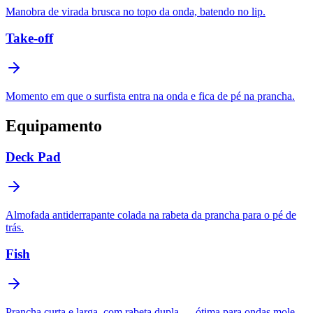
Manobra de virada brusca no topo da onda, batendo no lip.
Take-off
Momento em que o surfista entra na onda e fica de pé na prancha.
Equipamento
Deck Pad
Almofada antiderrapante colada na rabeta da prancha para o pé de
trás.
Fish
Prancha curta e larga, com rabeta dupla — ótima para ondas mole.