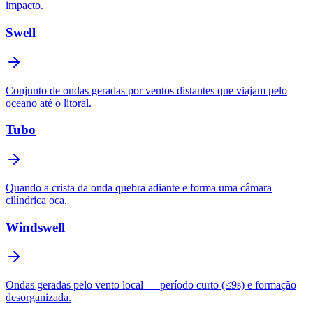
impacto.
Swell
Conjunto de ondas geradas por ventos distantes que viajam pelo
oceano até o litoral.
Tubo
Quando a crista da onda quebra adiante e forma uma câmara
cilíndrica oca.
Windswell
Ondas geradas pelo vento local — período curto (≤9s) e formação
desorganizada.