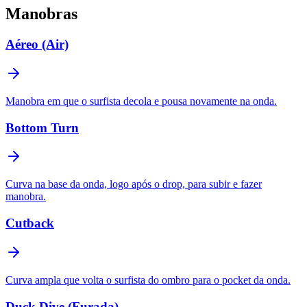
Manobras
Aéreo (Air)
Manobra em que o surfista decola e pousa novamente na onda.
Bottom Turn
Curva na base da onda, logo após o drop, para subir e fazer
manobra.
Cutback
Curva ampla que volta o surfista do ombro para o pocket da onda.
Duck Dive (Furada)