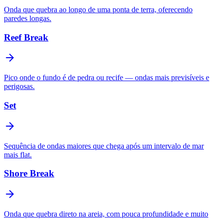
Onda que quebra ao longo de uma ponta de terra, oferecendo
paredes longas.
Reef Break
Pico onde o fundo é de pedra ou recife — ondas mais previsíveis e
perigosas.
Set
Sequência de ondas maiores que chega após um intervalo de mar
mais flat.
Shore Break
Onda que quebra direto na areia, com pouca profundidade e muito