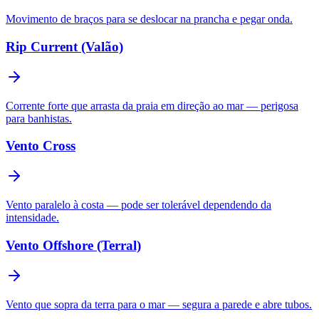
Movimento de braços para se deslocar na prancha e pegar onda.
Rip Current (Valão)
Corrente forte que arrasta da praia em direção ao mar — perigosa
para banhistas.
Vento Cross
Vento paralelo à costa — pode ser tolerável dependendo da
intensidade.
Vento Offshore (Terral)
Vento que sopra da terra para o mar — segura a parede e abre tubos.