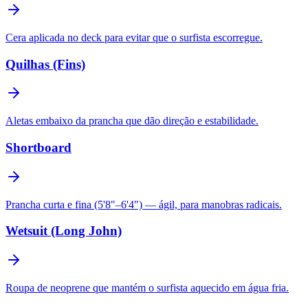
Cera aplicada no deck para evitar que o surfista escorregue.
Quilhas (Fins)
Aletas embaixo da prancha que dão direção e estabilidade.
Shortboard
Prancha curta e fina (5'8"–6'4") — ágil, para manobras radicais.
Wetsuit (Long John)
Roupa de neoprene que mantém o surfista aquecido em água fria.