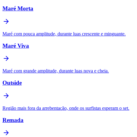
Maré Morta
Maré com pouca amplitude, durante luas crescente e minguante.
Maré Viva
Maré com grande amplitude, durante luas nova e cheia.
Outside
Região mais fora da arrebentação, onde os surfistas esperam o set.
Remada