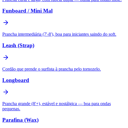
Funboard / Mini Mal
Prancha intermediária (7'-8'), boa para iniciantes saindo do soft.
Leash (Strap)
Cordão que prende o surfista à prancha pelo tornozelo.
Longboard
Prancha grande (8'+), estável e nostálgica — boa para ondas
pequenas.
Parafina (Wax)