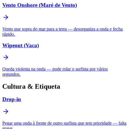
Vento Onshore (Maré de Vento)
Vento que sopra do mar para a terra — desorganiza a onda e fecha
rápido.
Wipeout (Vaca)
Queda violenta na onda — pode rolar o surfista por vários
segundos.
Cultura & Etiqueta
Drop-in
Pegar uma onda à frente de outro surfista que tem prioridade — falta
grave.