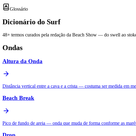
Glossário
Dicionário do
Surf
48
+ termos curados pela redação da Beach Show — do swell ao stoke.
Ondas
Altura da Onda
Distância vertical entre a cava e a crista — costuma ser medida em me
Beach Break
Pico de fundo de areia — onda que muda de forma conforme as marés
Drop