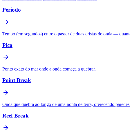
Período
Tempo (em segundos) entre o passar de duas cristas de onda — quanto
Pico
Ponto exato do mar onde a onda começa a quebrar.
Point Break
Onda que quebra ao longo de uma ponta de terra, oferecendo paredes
Reef Break