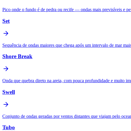
Pico onde o fundo é de pedra ou recife — ondas mais previsíveis e pe
Set
Sequência de ondas maiores que chega após um intervalo de mar mais 
Shore Break
Onda que quebra direto na areia, com pouca profundidade e muito im
Swell
Conjunto de ondas geradas por ventos distantes que viajam pelo oceano
Tubo