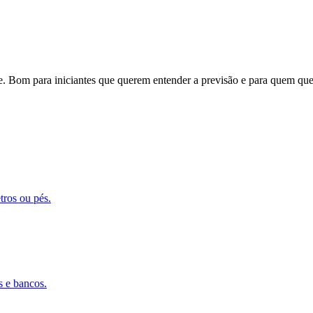
 Bom para iniciantes que querem entender a previsão e para quem quer
tros ou pés.
 e bancos.