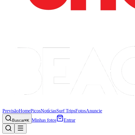
Previsão
Home
Picos
Notícias
Surf Trips
Fotos
Anuncie
Minhas fotos
Entrar
Buscar
⌘K