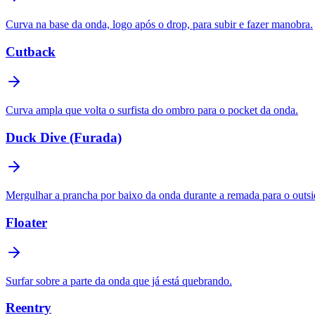
Curva na base da onda, logo após o drop, para subir e fazer manobra.
Cutback
Curva ampla que volta o surfista do ombro para o pocket da onda.
Duck Dive (Furada)
Mergulhar a prancha por baixo da onda durante a remada para o outsi
Floater
Surfar sobre a parte da onda que já está quebrando.
Reentry