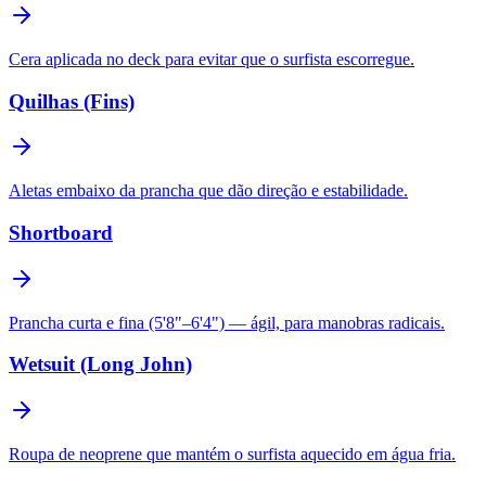
Cera aplicada no deck para evitar que o surfista escorregue.
Quilhas (Fins)
Aletas embaixo da prancha que dão direção e estabilidade.
Shortboard
Prancha curta e fina (5'8"–6'4") — ágil, para manobras radicais.
Wetsuit (Long John)
Roupa de neoprene que mantém o surfista aquecido em água fria.