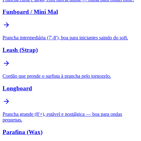
Funboard / Mini Mal
Prancha intermediária (7'-8'), boa para iniciantes saindo do soft.
Leash (Strap)
Cordão que prende o surfista à prancha pelo tornozelo.
Longboard
Prancha grande (8'+), estável e nostálgica — boa para ondas
pequenas.
Parafina (Wax)