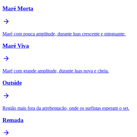
Maré Morta
Maré com pouca amplitude, durante luas crescente e minguante.
Maré Viva
Maré com grande amplitude, durante luas nova e cheia.
Outside
Região mais fora da arrebentação, onde os surfistas esperam o set.
Remada