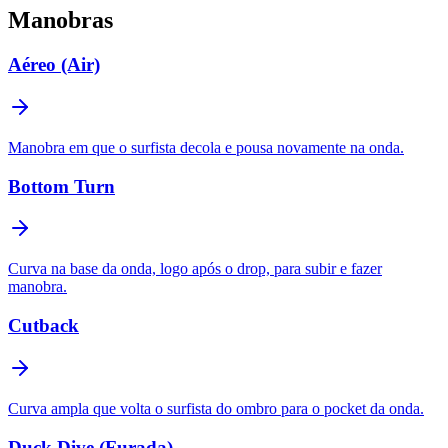
Manobras
Aéreo (Air)
Manobra em que o surfista decola e pousa novamente na onda.
Bottom Turn
Curva na base da onda, logo após o drop, para subir e fazer
manobra.
Cutback
Curva ampla que volta o surfista do ombro para o pocket da onda.
Duck Dive (Furada)