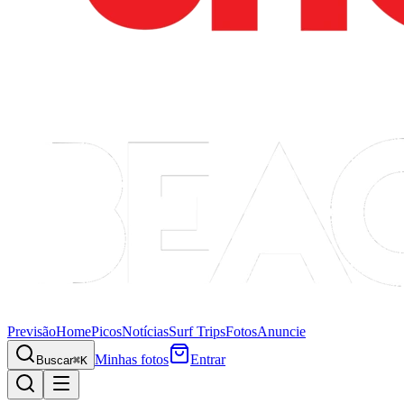
Previsão
Home
Picos
Notícias
Surf Trips
Fotos
Anuncie
Minhas fotos
Entrar
Buscar
⌘K