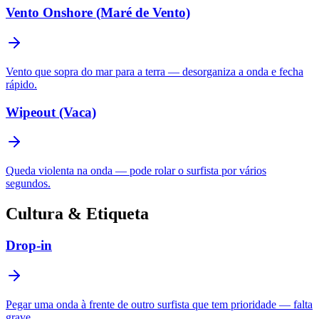
Vento Onshore (Maré de Vento)
Vento que sopra do mar para a terra — desorganiza a onda e fecha
rápido.
Wipeout (Vaca)
Queda violenta na onda — pode rolar o surfista por vários
segundos.
Cultura & Etiqueta
Drop-in
Pegar uma onda à frente de outro surfista que tem prioridade — falta
grave.