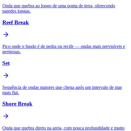
Onda que quebra ao longo de uma ponta de terra, oferecendo
paredes longas.
Reef Break
Pico onde o fundo é de pedra ou recife — ondas mais previsíveis e
perigosas.
Set
Sequência de ondas maiores que chega após um intervalo de mar
mais flat.
Shore Break
Onda que quebra direto na areia, com pouca profundidade e muito