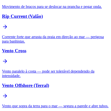
Movimento de braços para se deslocar na prancha e pegar onda.
Rip Current (Valão)
Corrente forte que arrasta da praia em direção ao mar — perigosa
para banhistas.
Vento Cross
Vento paralelo à costa — pode ser tolerável dependendo da
intensidade.
Vento Offshore (Terral)
Vento que sopra da terra para o mar — segura a parede e abre tubos.