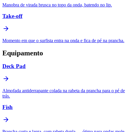
Manobra de virada brusca no topo da onda, batendo no lip.
Take-off
Momento em que o surfista entra na onda e fica de pé na prancha.
Equipamento
Deck Pad
Almofada antiderrapante colada na rabeta da prancha para o pé de
trás.
Fish
Prancha curta e larga, com rabeta dupla — ótima para ondas mole.