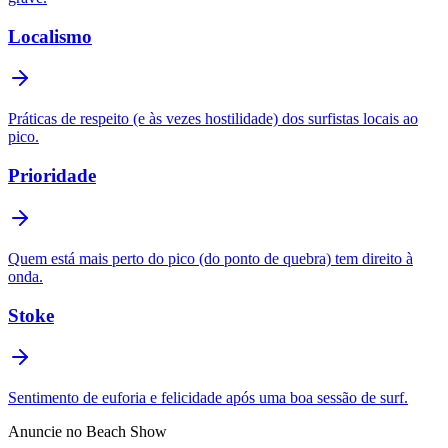
Localismo
Práticas de respeito (e às vezes hostilidade) dos surfistas locais ao
pico.
Prioridade
Quem está mais perto do pico (do ponto de quebra) tem direito à
onda.
Stoke
Sentimento de euforia e felicidade após uma boa sessão de surf.
Anuncie no Beach Show