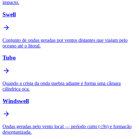
impacto.
Swell
Conjunto de ondas geradas por ventos distantes que viajam pelo
oceano até o litoral.
Tubo
Quando a crista da onda quebra adiante e forma uma câmara
cilíndrica oca.
Windswell
Ondas geradas pelo vento local — período curto (≤9s) e formação
desorganizada.