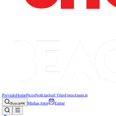
Previsão
Home
Picos
Notícias
Surf Trips
Fotos
Anuncie
Minhas fotos
Entrar
Buscar
⌘K