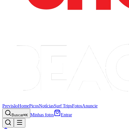
Previsão
Home
Picos
Notícias
Surf Trips
Fotos
Anuncie
Minhas fotos
Entrar
Buscar
⌘K