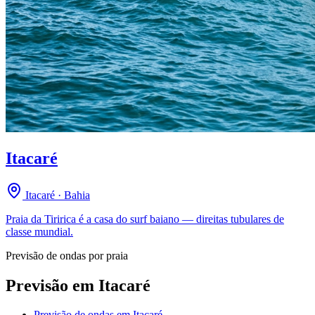
Itacaré
Itacaré · Bahia
Praia da Tiririca é a casa do surf baiano — direitas tubulares de
classe mundial.
Previsão de ondas por praia
Previsão em
Itacaré
Previsão de ondas em
Itacaré