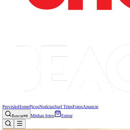
Previsão
Home
Picos
Notícias
Surf Trips
Fotos
Anuncie
Minhas fotos
Entrar
Buscar
⌘K