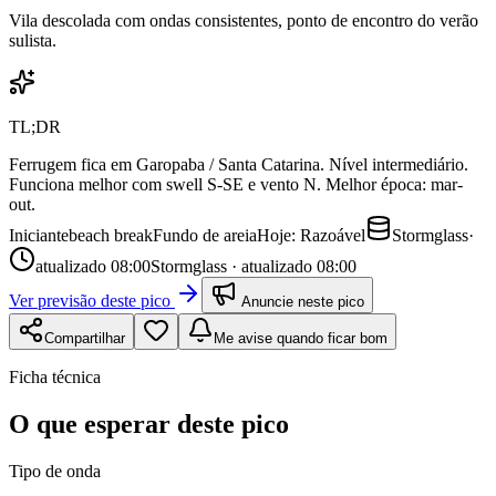
Vila descolada com ondas consistentes, ponto de encontro do verão
sulista.
TL;DR
Ferrugem fica em Garopaba / Santa Catarina. Nível intermediário.
Funciona melhor com swell S-SE e vento N. Melhor época: mar-
out.
Iniciante
beach break
Fundo de
areia
Hoje:
Razoável
Stormglass
·
atualizado
08:00
Stormglass · atualizado 08:00
Ver previsão deste pico
Anuncie neste pico
Compartilhar
Me avise quando ficar bom
Ficha técnica
O que esperar deste pico
Tipo de onda