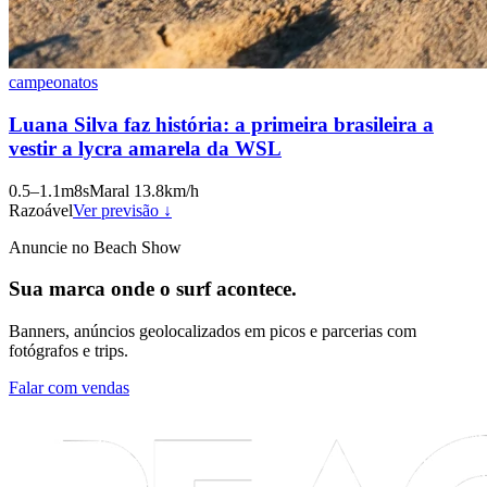
campeonatos
Luana Silva faz história: a primeira brasileira a
vestir a lycra amarela da WSL
0.5
–
1.1
m
8
s
Maral
13.8
km/h
Razoável
Ver previsão ↓
Anuncie no Beach Show
Sua marca onde o surf acontece.
Banners, anúncios geolocalizados em picos e parcerias com
fotógrafos e trips.
Falar com vendas