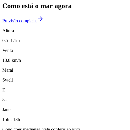
Como está o mar agora
Previsão completa
Altura
0.5–1.1m
Vento
13.8 km/h
Maral
Swell
E
8s
Janela
15h - 18h
Condições medianas, vale conferir ao vivo.