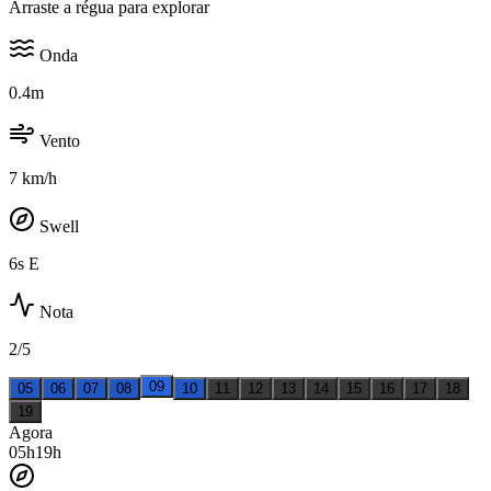
Arraste a régua para explorar
Onda
0.4m
Vento
7 km/h
Swell
6s E
Nota
2/5
09
05
06
07
08
10
11
12
13
14
15
16
17
18
19
Agora
05
h
19
h