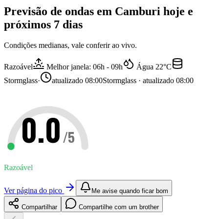
Previsão de ondas em
Camburi
hoje e
próximos 7 dias
Condições medianas, vale conferir ao vivo.
Razoável
Melhor janela: 06h - 09h
Água
22
°C
Stormglass
·
atualizado
08:00
Stormglass · atualizado 08:00
0.0
/5
Razoável
Ver página do pico
Me avise quando ficar bom
Compartilhar
Compartilhe com um brother