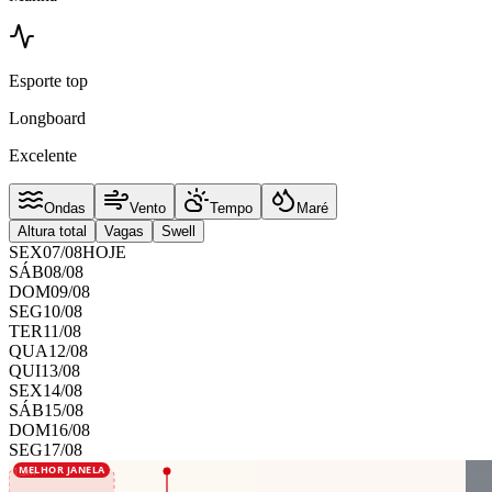
Esporte top
Longboard
Excelente
Ondas
Vento
Tempo
Maré
Altura total
Vagas
Swell
SEX
07
/
08
HOJE
SÁB
08
/
08
DOM
09
/
08
SEG
10
/
08
TER
11
/
08
QUA
12
/
08
QUI
13
/
08
SEX
14
/
08
SÁB
15
/
08
DOM
16
/
08
SEG
17
/
08
MELHOR JANELA
1.3
m