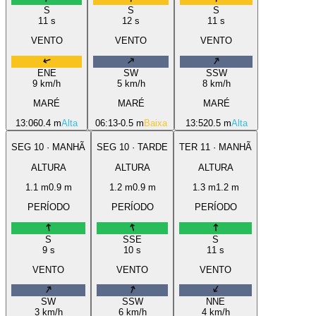
S
S
S
11
s
12
s
11
s
VENTO
VENTO
VENTO
ENE
SW
SSW
9
km/h
5
km/h
8
km/h
MARÉ
MARÉ
MARÉ
13:06
0.4 m
Alta
06:13
-0.5 m
Baixa
13:52
0.5 m
Alta
SEG
10
·
MANHÃ
SEG
10
·
TARDE
TER
11
·
MANHÃ
ALTURA
ALTURA
ALTURA
1.1
m
0.9
m
1.2
m
0.9
m
1.3
m
1.2
m
PERÍODO
PERÍODO
PERÍODO
S
SSE
S
9
s
10
s
11
s
VENTO
VENTO
VENTO
SW
SSW
NNE
3
km/h
6
km/h
4
km/h