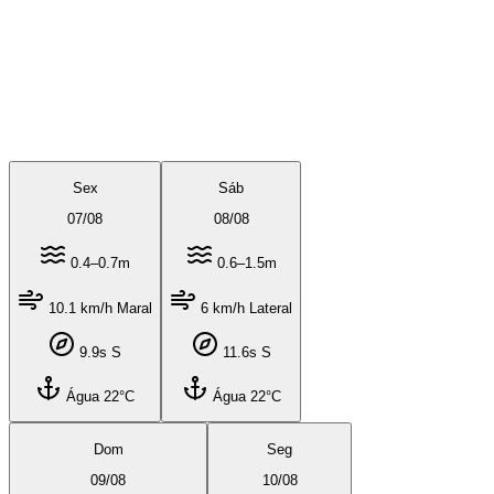
Sex
Sáb
07
/
08
08
/
08
0.4–0.7m
0.6–1.5m
10.1 km/h Maral
6 km/h Lateral
9.9s S
11.6s S
Água 22°C
Água 22°C
Dom
Seg
09
/
08
10
/
08