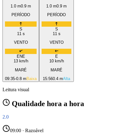
1.0
m
0.9
m
1.0
m
0.9
m
PERÍODO
PERÍODO
S
S
11
s
11
s
VENTO
VENTO
ENE
E
13
km/h
10
km/h
MARÉ
MARÉ
09:35
-0.8 m
Baixa
15:56
0.4 m
Alta
Leitura visual
Qualidade hora a hora
2.0
09
:00 ·
Razoável