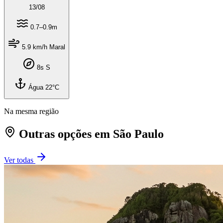
13
/
08
0.7–0.9m
5.9 km/h Maral
8s S
Água 22°C
Na mesma região
Outras opções em São Paulo
Ver todas