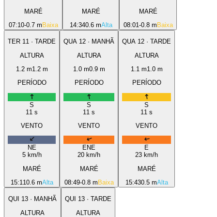
MARÉ
MARÉ
MARÉ
07:10
-0.7 m
Baixa
14:34
0.6 m
Alta
08:01
-0.8 m
Baixa
TER
11
·
TARDE
QUA
12
·
MANHÃ
QUA
12
·
TARDE
ALTURA
ALTURA
ALTURA
1.2
m
1.2
m
1.0
m
0.9
m
1.1
m
1.0
m
PERÍODO
PERÍODO
PERÍODO
S
S
S
11
s
11
s
11
s
VENTO
VENTO
VENTO
NE
ENE
E
5
km/h
20
km/h
23
km/h
MARÉ
MARÉ
MARÉ
15:11
0.6 m
Alta
08:49
-0.8 m
Baixa
15:43
0.5 m
Alta
QUI
13
·
MANHÃ
QUI
13
·
TARDE
ALTURA
ALTURA