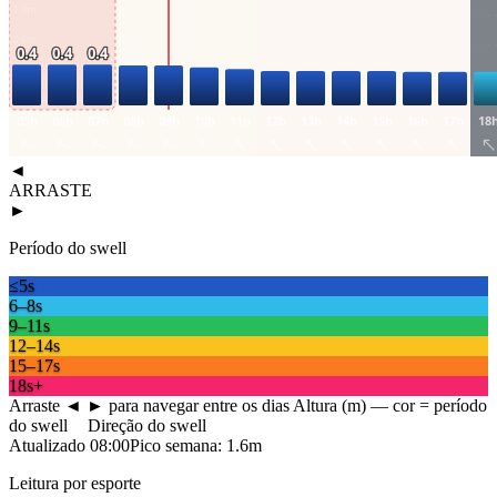
1.0
m
0.6
m
0.4
0.4
0.4
0.3
m
05h
06h
07h
08h
09h
10h
11h
12h
13h
14h
15h
16h
17h
18
◄
ARRASTE
►
Período do swell
≤5s
6–8s
9–11s
12–14s
15–17s
18s+
Arraste ◄ ► para navegar entre os dias
Altura (m) — cor = período
do swell
Direção do swell
Atualizado
08:00
Pico semana:
1.6
m
Leitura por esporte