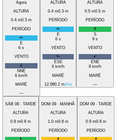
Agora
ALTURA
ALTURA
ALTURA
0.4
m
0.3
m
0.5
m
0.5
m
0.4
m
0.3
m
PERÍODO
PERÍODO
PERÍODO
E
S
6
s
9
s
E
6
s
VENTO
VENTO
VENTO
ESE
ENE
6
km/h
8
km/h
NNE
6
km/h
MARÉ
MARÉ
MARÉ
12:08
0.2 m
Alta
—
—
SÁB
08
·
TARDE
DOM
09
·
MANHÃ
DOM
09
·
TARDE
ALTURA
ALTURA
ALTURA
0.9
m
0.8
m
1.0
m
0.8
m
0.9
m
0.8
m
PERÍODO
PERÍODO
PERÍODO