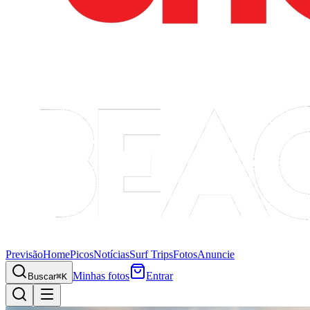
Previsão
Home
Picos
Notícias
Surf Trips
Fotos
Anuncie
Minhas fotos
Entrar
Buscar
⌘K