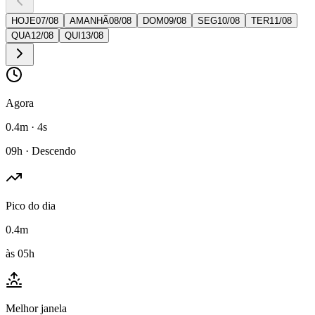
HOJE
07
/
08
AMANHÃ
08
/
08
DOM
09
/
08
SEG
10
/
08
TER
11
/
08
QUA
12
/
08
QUI
13
/
08
Agora
0.4m · 4s
09h · Descendo
Pico do dia
0.4m
às 05h
Melhor janela