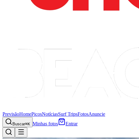
Previsão
Home
Picos
Notícias
Surf Trips
Fotos
Anuncie
Minhas fotos
Entrar
Buscar
⌘K