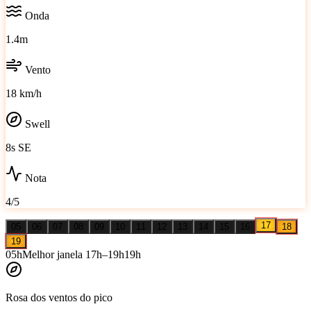
Onda
1.4m
Vento
18 km/h
Swell
8s SE
Nota
4/5
17
05
06
07
08
09
10
11
12
13
14
15
16
18
19
05
h
Melhor janela
17
h–
19
h
19
h
Rosa dos ventos do pico