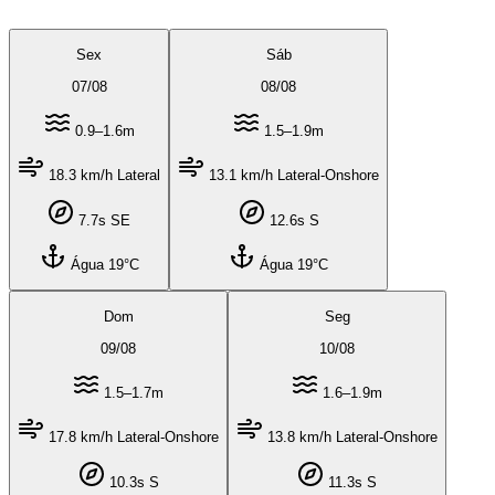
Sex
Sáb
07
/
08
08
/
08
0.9–1.6m
1.5–1.9m
18.3 km/h Lateral
13.1 km/h Lateral-Onshore
7.7s SE
12.6s S
Água 19°C
Água 19°C
Dom
Seg
09
/
08
10
/
08
1.5–1.7m
1.6–1.9m
17.8 km/h Lateral-Onshore
13.8 km/h Lateral-Onshore
10.3s S
11.3s S