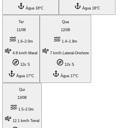
Água 18°C
Água 18°C
Ter
Qua
11
/
08
12
/
08
1.6–2.0m
1.4–1.9m
4.8 km/h Maral
7 km/h Lateral-Onshore
12s S
12s S
Água 17°C
Água 17°C
Qui
13
/
08
1.5–2.0m
12.1 km/h Terral