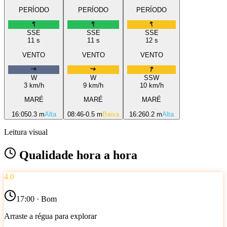
PERÍODO
PERÍODO
PERÍODO
SSE
SSE
SSE
11
s
11
s
12
s
VENTO
VENTO
VENTO
W
W
SSW
3
km/h
9
km/h
10
km/h
MARÉ
MARÉ
MARÉ
16:05
0.3 m
Alta
08:46
-0.5 m
Baixa
16:26
0.2 m
Alta
Leitura visual
Qualidade hora a hora
4.0
17
:00 ·
Bom
Arraste a régua para explorar