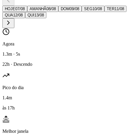
HOJE
07
/
08
AMANHÃ
08
/
08
DOM
09
/
08
SEG
10
/
08
TER
11
/
08
QUA
12
/
08
QUI
13
/
08
Agora
1.3m · 5s
22h · Descendo
Pico do dia
1.4m
às 17h
Melhor janela