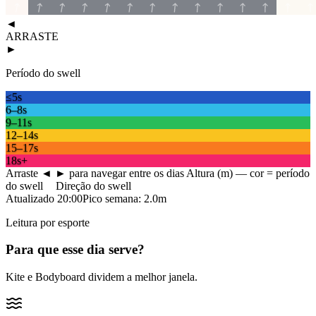
◄
ARRASTE
►
Período do swell
≤5s
6–8s
9–11s
12–14s
15–17s
18s+
Arraste ◄ ► para navegar entre os dias
Altura (m) — cor = período
do swell
Direção do swell
Atualizado
20:00
Pico semana:
2.0
m
Leitura por esporte
Para que esse dia serve?
Kite e Bodyboard dividem a melhor janela.