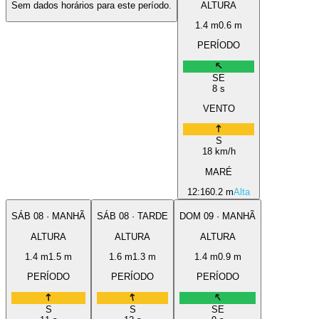
Sem dados horários para este período.
ALTURA
1.4
m
0.6
m
PERÍODO
SE
8
s
VENTO
S
18
km/h
MARÉ
12:16
0.2 m
Alta
SÁB
08
·
MANHÃ
SÁB
08
·
TARDE
DOM
09
·
MANHÃ
ALTURA
ALTURA
ALTURA
1.4
m
1.5
m
1.6
m
1.3
m
1.4
m
0.9
m
PERÍODO
PERÍODO
PERÍODO
S
S
SE