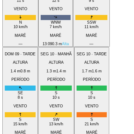
11
s
12
s
9
s
VENTO
VENTO
VENTO
N
WNW
SSW
10
km/h
7
km/h
11
km/h
MARÉ
MARÉ
MARÉ
—
13:09
0.3 m
Alta
—
DOM
09
·
TARDE
SEG
10
·
MANHÃ
SEG
10
·
TARDE
ALTURA
ALTURA
ALTURA
1.4
m
0.8
m
1.3
m
1.4
m
1.7
m
1.6
m
PERÍODO
PERÍODO
PERÍODO
SE
S
S
8
s
10
s
10
s
VENTO
VENTO
VENTO
S
SW
S
15
km/h
13
km/h
21
km/h
MARÉ
MARÉ
MARÉ