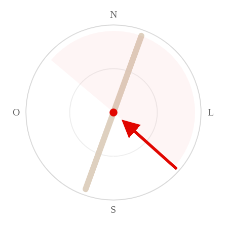
N
O
L
S