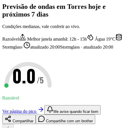
Previsão de ondas em
Torres
hoje e
próximos 7 dias
Condições medianas, vale conferir ao vivo.
Razoável
Melhor janela amanhã: 12h - 15h
Água
19
°C
Stormglass
·
atualizado
20:00
Stormglass · atualizado 20:00
0.0
/5
Razoável
Ver página do pico
Me avise quando ficar bom
Compartilhar
Compartilhe com um brother