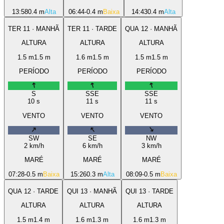
13:58
0.4 m
Alta
06:44
-0.4 m
Baixa
14:43
0.4 m
Alta
TER
11
·
MANHÃ
TER
11
·
TARDE
QUA
12
·
MANHÃ
ALTURA
ALTURA
ALTURA
1.5
m
1.5
m
1.6
m
1.5
m
1.5
m
1.5
m
PERÍODO
PERÍODO
PERÍODO
S
SSE
SSE
10
s
11
s
11
s
VENTO
VENTO
VENTO
SW
SE
NW
2
km/h
6
km/h
3
km/h
MARÉ
MARÉ
MARÉ
07:28
-0.5 m
Baixa
15:26
0.3 m
Alta
08:09
-0.5 m
Baixa
QUA
12
·
TARDE
QUI
13
·
MANHÃ
QUI
13
·
TARDE
ALTURA
ALTURA
ALTURA
1.5
m
1.4
m
1.6
m
1.3
m
1.6
m
1.3
m