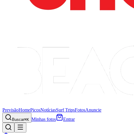
Previsão
Home
Picos
Notícias
Surf Trips
Fotos
Anuncie
Minhas fotos
Entrar
Buscar
⌘K