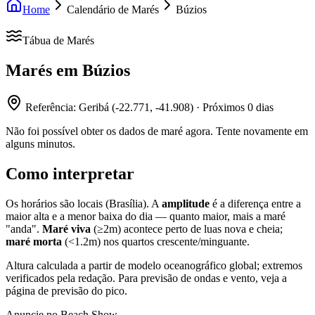
Home
Calendário de Marés
Búzios
Tábua de Marés
Marés em
Búzios
Referência:
Geribá
(
-22.771
,
-41.908
) · Próximos
0
dias
Não foi possível obter os dados de maré agora. Tente novamente em
alguns minutos.
Como interpretar
Os horários são locais (Brasília). A
amplitude
é a diferença entre a
maior alta e a menor baixa do dia — quanto maior, mais a maré
"anda".
Maré viva
(≥2m) acontece perto de luas nova e cheia;
maré morta
(<1.2m) nos quartos crescente/minguante.
Altura calculada a partir de modelo oceanográfico global; extremos
verificados pela redação. Para previsão de ondas e vento, veja a
página de previsão do pico.
Anuncie no Beach Show