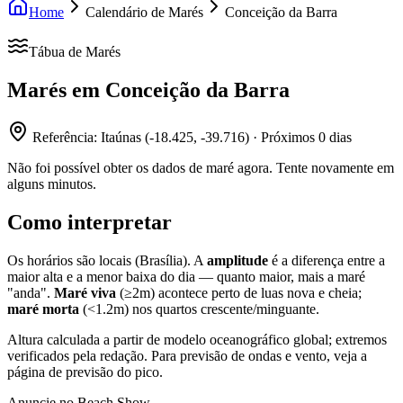
Home
Calendário de Marés
Conceição da Barra
Tábua de Marés
Marés em
Conceição da Barra
Referência:
Itaúnas
(
-18.425
,
-39.716
) · Próximos
0
dias
Não foi possível obter os dados de maré agora. Tente novamente em
alguns minutos.
Como interpretar
Os horários são locais (Brasília). A
amplitude
é a diferença entre a
maior alta e a menor baixa do dia — quanto maior, mais a maré
"anda".
Maré viva
(≥2m) acontece perto de luas nova e cheia;
maré morta
(<1.2m) nos quartos crescente/minguante.
Altura calculada a partir de modelo oceanográfico global; extremos
verificados pela redação. Para previsão de ondas e vento, veja a
página de previsão do pico.
Anuncie no Beach Show