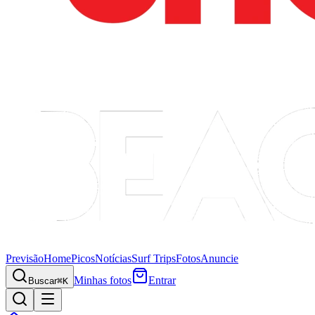
Previsão
Home
Picos
Notícias
Surf Trips
Fotos
Anuncie
Minhas fotos
Entrar
Buscar
⌘K