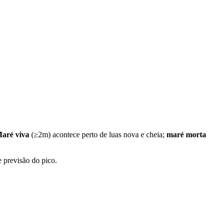
aré viva
(≥2m) acontece perto de luas nova e cheia;
maré morta
e previsão do pico.