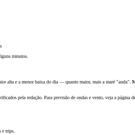
s
alguns minutos.
aior alta e a menor baixa do dia — quanto maior, mais a maré "anda".
M
rificados pela redação. Para previsão de ondas e vento, veja a página d
e trips.