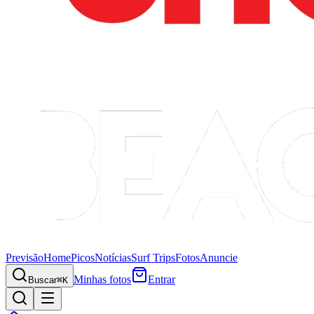
Previsão
Home
Picos
Notícias
Surf Trips
Fotos
Anuncie
Minhas fotos
Entrar
Buscar
⌘K