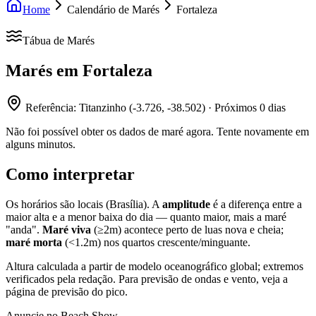
Home
Calendário de Marés
Fortaleza
Tábua de Marés
Marés em
Fortaleza
Referência:
Titanzinho
(
-3.726
,
-38.502
) · Próximos
0
dias
Não foi possível obter os dados de maré agora. Tente novamente em
alguns minutos.
Como interpretar
Os horários são locais (Brasília). A
amplitude
é a diferença entre a
maior alta e a menor baixa do dia — quanto maior, mais a maré
"anda".
Maré viva
(≥2m) acontece perto de luas nova e cheia;
maré morta
(<1.2m) nos quartos crescente/minguante.
Altura calculada a partir de modelo oceanográfico global; extremos
verificados pela redação. Para previsão de ondas e vento, veja a
página de previsão do pico.
Anuncie no Beach Show