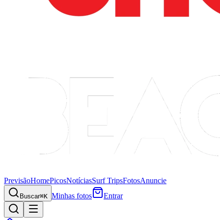
Previsão
Home
Picos
Notícias
Surf Trips
Fotos
Anuncie
Minhas fotos
Entrar
Buscar
⌘K