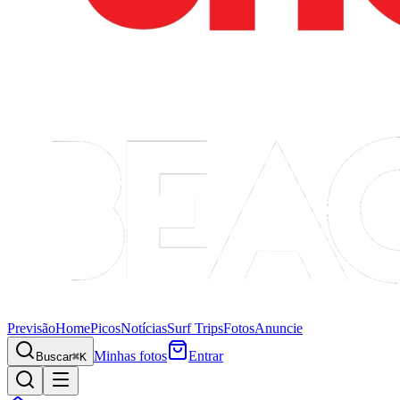
Previsão
Home
Picos
Notícias
Surf Trips
Fotos
Anuncie
Minhas fotos
Entrar
Buscar
⌘K