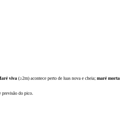
aré viva
(≥2m) acontece perto de luas nova e cheia;
maré morta
e previsão do pico.