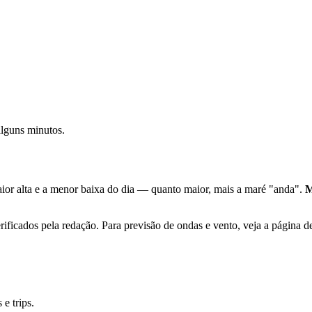
alguns minutos.
aior alta e a menor baixa do dia — quanto maior, mais a maré "anda".
M
rificados pela redação. Para previsão de ondas e vento, veja a página d
e trips.