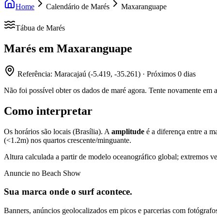
Home
Calendário de Marés
Maxaranguape
Tábua de Marés
Marés em
Maxaranguape
Referência:
Maracajaú
(
-5.419
,
-35.261
) · Próximos
0
dias
Não foi possível obter os dados de maré agora. Tente novamente em 
Como interpretar
Os horários são locais (Brasília). A
amplitude
é a diferença entre a m
(<1.2m) nos quartos crescente/minguante.
Altura calculada a partir de modelo oceanográfico global; extremos ve
Anuncie no Beach Show
Sua marca onde o surf acontece.
Banners, anúncios geolocalizados em picos e parcerias com fotógrafos 