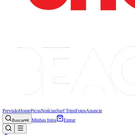
Previsão
Home
Picos
Notícias
Surf Trips
Fotos
Anuncie
Minhas fotos
Entrar
Buscar
⌘K