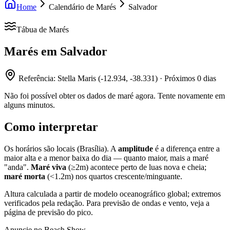
Home
Calendário de Marés
Salvador
Tábua de Marés
Marés em
Salvador
Referência:
Stella Maris
(
-12.934
,
-38.331
) · Próximos
0
dias
Não foi possível obter os dados de maré agora. Tente novamente em
alguns minutos.
Como interpretar
Os horários são locais (Brasília). A
amplitude
é a diferença entre a
maior alta e a menor baixa do dia — quanto maior, mais a maré
"anda".
Maré viva
(≥2m) acontece perto de luas nova e cheia;
maré morta
(<1.2m) nos quartos crescente/minguante.
Altura calculada a partir de modelo oceanográfico global; extremos
verificados pela redação. Para previsão de ondas e vento, veja a
página de previsão do pico.
Anuncie no Beach Show