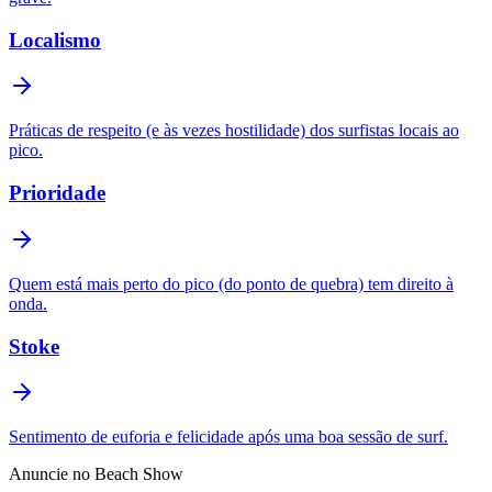
Localismo
Práticas de respeito (e às vezes hostilidade) dos surfistas locais ao
pico.
Prioridade
Quem está mais perto do pico (do ponto de quebra) tem direito à
onda.
Stoke
Sentimento de euforia e felicidade após uma boa sessão de surf.
Anuncie no Beach Show