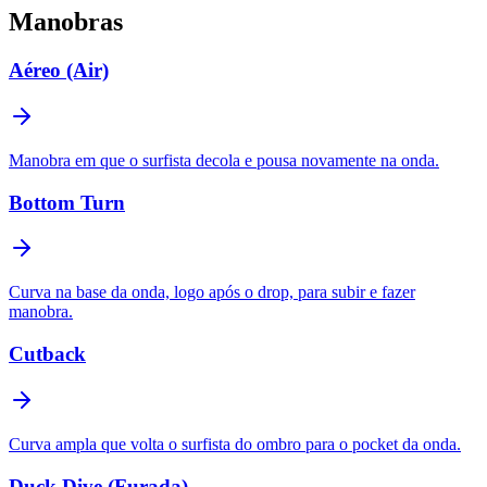
Manobras
Aéreo (Air)
Manobra em que o surfista decola e pousa novamente na onda.
Bottom Turn
Curva na base da onda, logo após o drop, para subir e fazer
manobra.
Cutback
Curva ampla que volta o surfista do ombro para o pocket da onda.
Duck Dive (Furada)