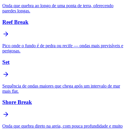
Onda que quebra ao longo de uma ponta de terra, oferecendo
paredes longas.
Reef Break
Pico onde o fundo é de pedra ou recife — ondas mais previsíveis e
perigosas.
Set
Sequência de ondas maiores que chega após um intervalo de mar
mais flat.
Shore Break
Onda que quebra direto na areia, com pouca profundidade e muito