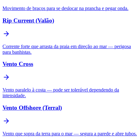
Movimento de braços para se deslocar na prancha e pegar onda.
Rip Current (Valão)
Corrente forte que arrasta da praia em direção ao mar — perigosa
para banhistas.
Vento Cross
Vento paralelo à costa — pode ser tolerável dependendo da
intensidade.
Vento Offshore (Terral)
Vento que sopra da terra para o mar — segura a parede e abre tubos.