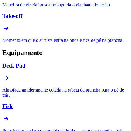
Manobra de virada brusca no topo da onda, batendo no lip.
Take-off
Momento em que o surfista entra na onda e fica de pé na prancha.
Equipamento
Deck Pad
Almofada antiderrapante colada na rabeta da prancha para o pé de
trás.
Fish
Prancha curta e larga, com rabeta dupla — ótima para ondas mole.