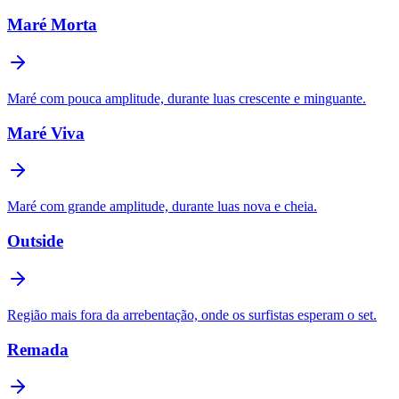
Maré Morta
Maré com pouca amplitude, durante luas crescente e minguante.
Maré Viva
Maré com grande amplitude, durante luas nova e cheia.
Outside
Região mais fora da arrebentação, onde os surfistas esperam o set.
Remada