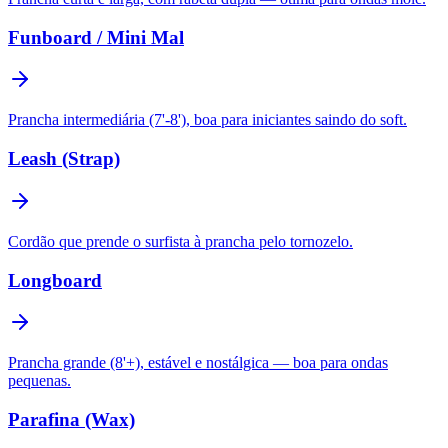
Funboard / Mini Mal
Prancha intermediária (7'-8'), boa para iniciantes saindo do soft.
Leash (Strap)
Cordão que prende o surfista à prancha pelo tornozelo.
Longboard
Prancha grande (8'+), estável e nostálgica — boa para ondas
pequenas.
Parafina (Wax)