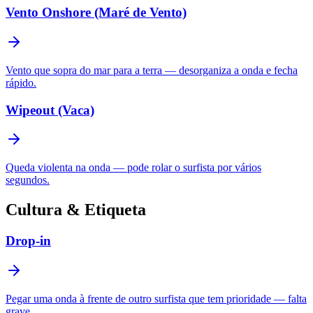
Vento Onshore (Maré de Vento)
Vento que sopra do mar para a terra — desorganiza a onda e fecha
rápido.
Wipeout (Vaca)
Queda violenta na onda — pode rolar o surfista por vários
segundos.
Cultura & Etiqueta
Drop-in
Pegar uma onda à frente de outro surfista que tem prioridade — falta
grave.