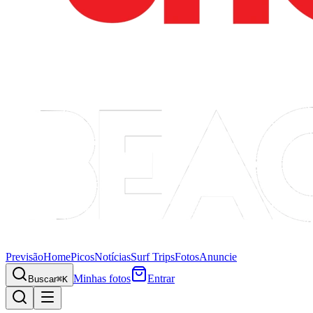
Previsão
Home
Picos
Notícias
Surf Trips
Fotos
Anuncie
Minhas fotos
Entrar
Buscar
⌘K