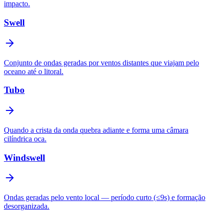
impacto.
Swell
Conjunto de ondas geradas por ventos distantes que viajam pelo
oceano até o litoral.
Tubo
Quando a crista da onda quebra adiante e forma uma câmara
cilíndrica oca.
Windswell
Ondas geradas pelo vento local — período curto (≤9s) e formação
desorganizada.