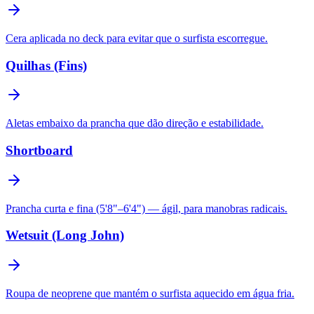
Cera aplicada no deck para evitar que o surfista escorregue.
Quilhas (Fins)
Aletas embaixo da prancha que dão direção e estabilidade.
Shortboard
Prancha curta e fina (5'8"–6'4") — ágil, para manobras radicais.
Wetsuit (Long John)
Roupa de neoprene que mantém o surfista aquecido em água fria.