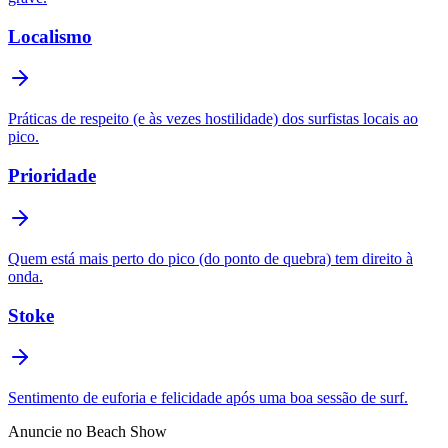
Localismo
Práticas de respeito (e às vezes hostilidade) dos surfistas locais ao
pico.
Prioridade
Quem está mais perto do pico (do ponto de quebra) tem direito à
onda.
Stoke
Sentimento de euforia e felicidade após uma boa sessão de surf.
Anuncie no Beach Show