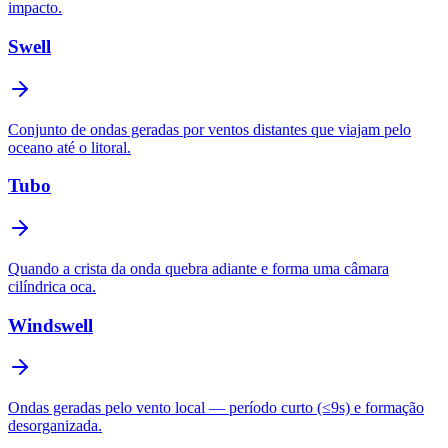
impacto.
Swell
Conjunto de ondas geradas por ventos distantes que viajam pelo
oceano até o litoral.
Tubo
Quando a crista da onda quebra adiante e forma uma câmara
cilíndrica oca.
Windswell
Ondas geradas pelo vento local — período curto (≤9s) e formação
desorganizada.