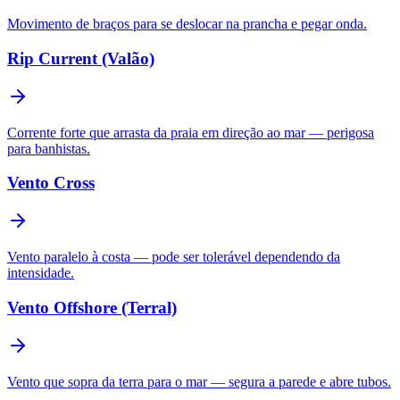
Movimento de braços para se deslocar na prancha e pegar onda.
Rip Current (Valão)
Corrente forte que arrasta da praia em direção ao mar — perigosa
para banhistas.
Vento Cross
Vento paralelo à costa — pode ser tolerável dependendo da
intensidade.
Vento Offshore (Terral)
Vento que sopra da terra para o mar — segura a parede e abre tubos.