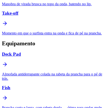
Manobra de virada brusca no topo da onda, batendo no lip.
Take-off
Momento em que o surfista entra na onda e fica de pé na prancha.
Equipamento
Deck Pad
Almofada antiderrapante colada na rabeta da prancha para o pé de
trás.
Fish
Prancha curta e larga, com rabeta dupla — ótima para ondas mole.