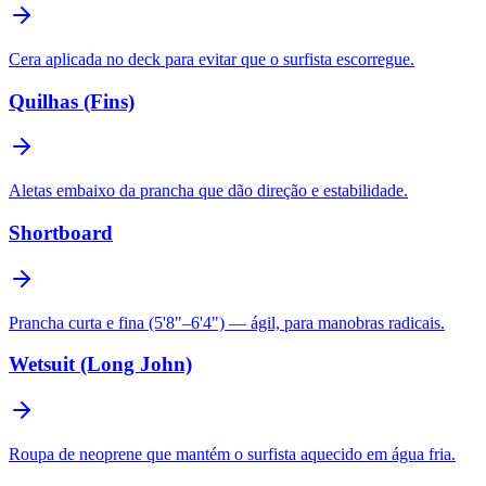
Cera aplicada no deck para evitar que o surfista escorregue.
Quilhas (Fins)
Aletas embaixo da prancha que dão direção e estabilidade.
Shortboard
Prancha curta e fina (5'8"–6'4") — ágil, para manobras radicais.
Wetsuit (Long John)
Roupa de neoprene que mantém o surfista aquecido em água fria.