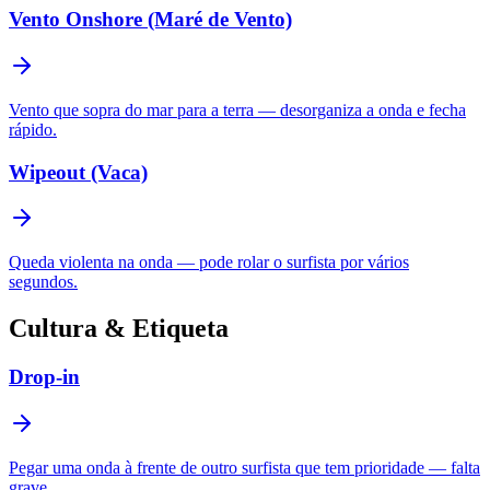
Vento Onshore (Maré de Vento)
Vento que sopra do mar para a terra — desorganiza a onda e fecha
rápido.
Wipeout (Vaca)
Queda violenta na onda — pode rolar o surfista por vários
segundos.
Cultura & Etiqueta
Drop-in
Pegar uma onda à frente de outro surfista que tem prioridade — falta
grave.