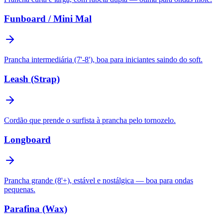
Funboard / Mini Mal
Prancha intermediária (7'-8'), boa para iniciantes saindo do soft.
Leash (Strap)
Cordão que prende o surfista à prancha pelo tornozelo.
Longboard
Prancha grande (8'+), estável e nostálgica — boa para ondas
pequenas.
Parafina (Wax)