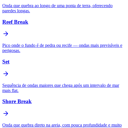
Onda que quebra ao longo de uma ponta de terra, oferecendo
paredes longas.
Reef Break
Pico onde o fundo é de pedra ou recife — ondas mais previsíveis e
perigosas.
Set
Sequência de ondas maiores que chega após um intervalo de mar
mais flat.
Shore Break
Onda que quebra direto na areia, com pouca profundidade e muito