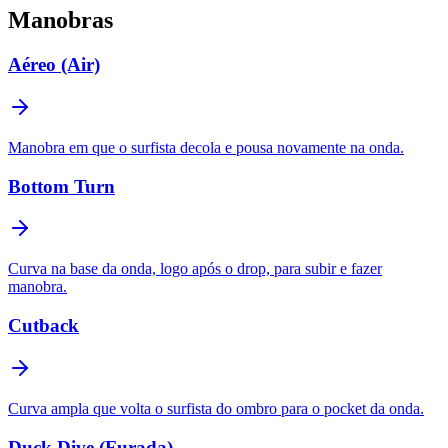
Manobras
Aéreo (Air)
Manobra em que o surfista decola e pousa novamente na onda.
Bottom Turn
Curva na base da onda, logo após o drop, para subir e fazer
manobra.
Cutback
Curva ampla que volta o surfista do ombro para o pocket da onda.
Duck Dive (Furada)