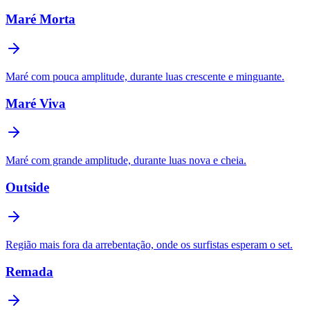
Maré Morta
Maré com pouca amplitude, durante luas crescente e minguante.
Maré Viva
Maré com grande amplitude, durante luas nova e cheia.
Outside
Região mais fora da arrebentação, onde os surfistas esperam o set.
Remada