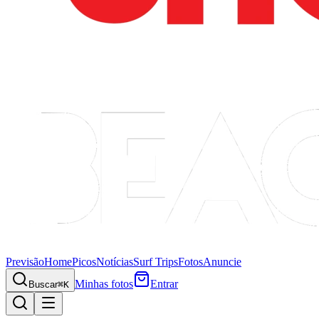
Previsão
Home
Picos
Notícias
Surf Trips
Fotos
Anuncie
Minhas fotos
Entrar
Buscar
⌘K