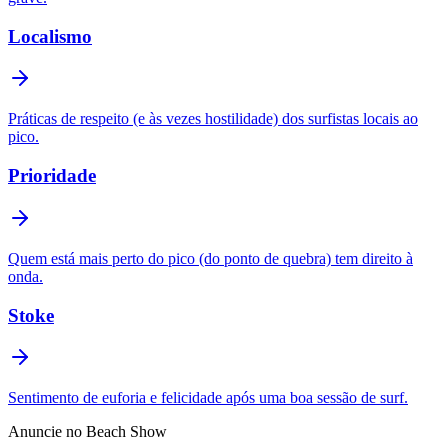
Localismo
Práticas de respeito (e às vezes hostilidade) dos surfistas locais ao
pico.
Prioridade
Quem está mais perto do pico (do ponto de quebra) tem direito à
onda.
Stoke
Sentimento de euforia e felicidade após uma boa sessão de surf.
Anuncie no Beach Show