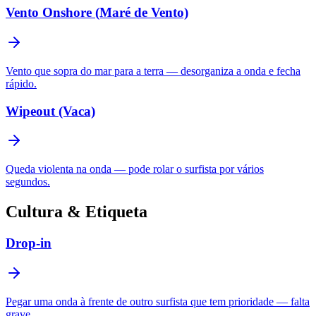
Vento Onshore (Maré de Vento)
Vento que sopra do mar para a terra — desorganiza a onda e fecha
rápido.
Wipeout (Vaca)
Queda violenta na onda — pode rolar o surfista por vários
segundos.
Cultura & Etiqueta
Drop-in
Pegar uma onda à frente de outro surfista que tem prioridade — falta
grave.