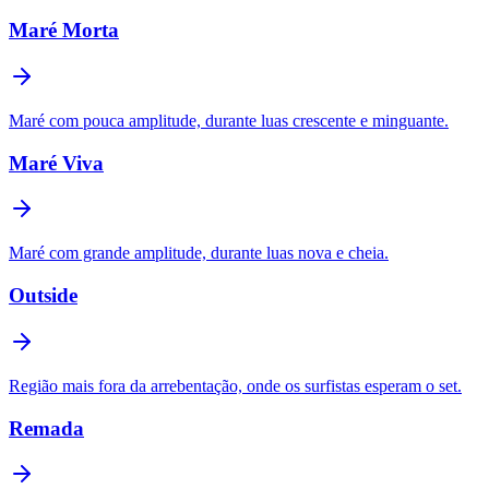
Maré Morta
Maré com pouca amplitude, durante luas crescente e minguante.
Maré Viva
Maré com grande amplitude, durante luas nova e cheia.
Outside
Região mais fora da arrebentação, onde os surfistas esperam o set.
Remada