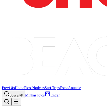
Previsão
Home
Picos
Notícias
Surf Trips
Fotos
Anuncie
Minhas fotos
Entrar
Buscar
⌘K