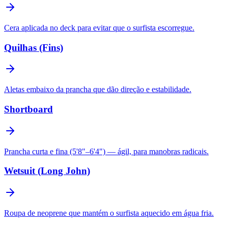
Cera aplicada no deck para evitar que o surfista escorregue.
Quilhas (Fins)
Aletas embaixo da prancha que dão direção e estabilidade.
Shortboard
Prancha curta e fina (5'8"–6'4") — ágil, para manobras radicais.
Wetsuit (Long John)
Roupa de neoprene que mantém o surfista aquecido em água fria.