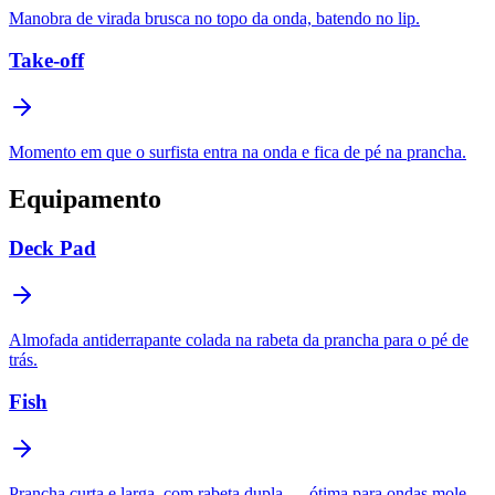
Manobra de virada brusca no topo da onda, batendo no lip.
Take-off
Momento em que o surfista entra na onda e fica de pé na prancha.
Equipamento
Deck Pad
Almofada antiderrapante colada na rabeta da prancha para o pé de
trás.
Fish
Prancha curta e larga, com rabeta dupla — ótima para ondas mole.