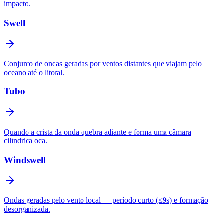
impacto.
Swell
Conjunto de ondas geradas por ventos distantes que viajam pelo
oceano até o litoral.
Tubo
Quando a crista da onda quebra adiante e forma uma câmara
cilíndrica oca.
Windswell
Ondas geradas pelo vento local — período curto (≤9s) e formação
desorganizada.