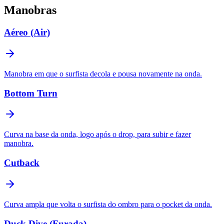
Manobras
Aéreo (Air)
Manobra em que o surfista decola e pousa novamente na onda.
Bottom Turn
Curva na base da onda, logo após o drop, para subir e fazer
manobra.
Cutback
Curva ampla que volta o surfista do ombro para o pocket da onda.
Duck Dive (Furada)