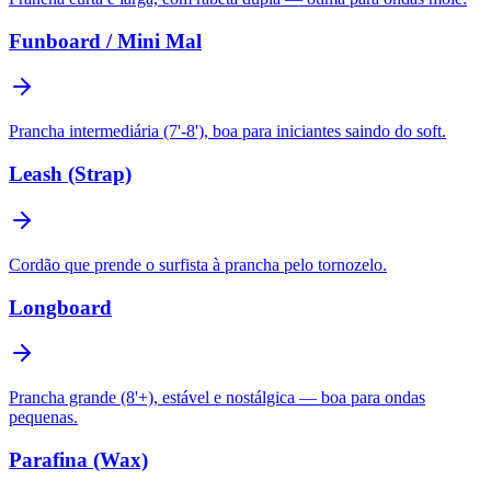
Funboard / Mini Mal
Prancha intermediária (7'-8'), boa para iniciantes saindo do soft.
Leash (Strap)
Cordão que prende o surfista à prancha pelo tornozelo.
Longboard
Prancha grande (8'+), estável e nostálgica — boa para ondas
pequenas.
Parafina (Wax)