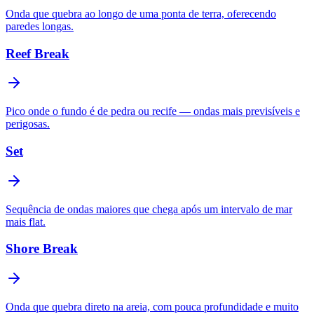
Onda que quebra ao longo de uma ponta de terra, oferecendo
paredes longas.
Reef Break
Pico onde o fundo é de pedra ou recife — ondas mais previsíveis e
perigosas.
Set
Sequência de ondas maiores que chega após um intervalo de mar
mais flat.
Shore Break
Onda que quebra direto na areia, com pouca profundidade e muito