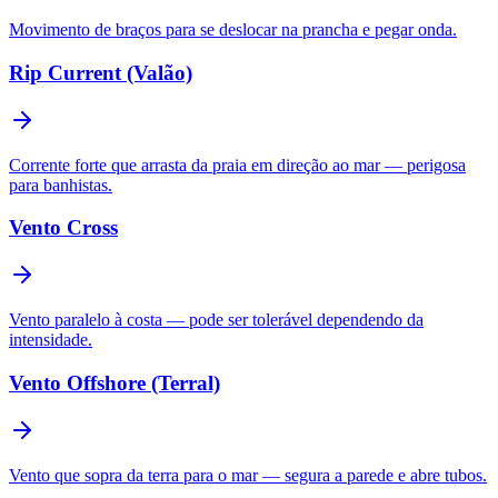
Movimento de braços para se deslocar na prancha e pegar onda.
Rip Current (Valão)
Corrente forte que arrasta da praia em direção ao mar — perigosa
para banhistas.
Vento Cross
Vento paralelo à costa — pode ser tolerável dependendo da
intensidade.
Vento Offshore (Terral)
Vento que sopra da terra para o mar — segura a parede e abre tubos.