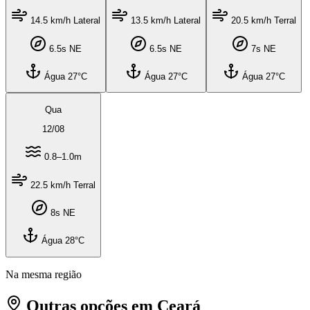
14.5 km/h Lateral
13.5 km/h Lateral
20.5 km/h Terral
6.5s NE
6.5s NE
7s NE
Água 27°C
Água 27°C
Água 27°C
Qua
12
/
08
0.8–1.0m
22.5 km/h Terral
8s NE
Água 28°C
Na mesma região
Outras opções em Ceará