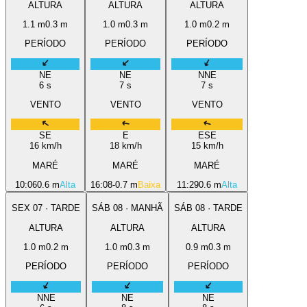
ALTURA
ALTURA
ALTURA
1.1
m
0.3
m
1.0
m
0.3
m
1.0
m
0.2
m
PERÍODO
PERÍODO
PERÍODO
NE
NE
NNE
6
s
7
s
7
s
VENTO
VENTO
VENTO
SE
E
ESE
16
km/h
18
km/h
15
km/h
MARÉ
MARÉ
MARÉ
10:06
0.6 m
Alta
16:08
-0.7 m
Baixa
11:29
0.6 m
Alta
SEX
07
·
TARDE
SÁB
08
·
MANHÃ
SÁB
08
·
TARDE
ALTURA
ALTURA
ALTURA
1.0
m
0.2
m
1.0
m
0.3
m
0.9
m
0.3
m
PERÍODO
PERÍODO
PERÍODO
NNE
NE
NE