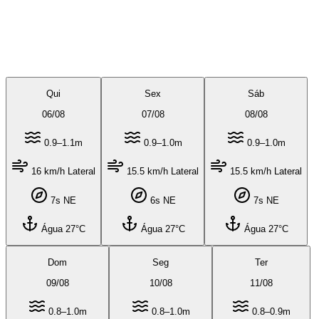
Qui
Sex
Sáb
06
/
08
07
/
08
08
/
08
0.9–1.1m
0.9–1.0m
0.9–1.0m
16 km/h Lateral
15.5 km/h Lateral
15.5 km/h Lateral
7s NE
6s NE
7s NE
Água 27°C
Água 27°C
Água 27°C
Dom
Seg
Ter
09
/
08
10
/
08
11
/
08
0.8–1.0m
0.8–1.0m
0.8–0.9m