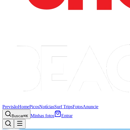
Previsão
Home
Picos
Notícias
Surf Trips
Fotos
Anuncie
Minhas fotos
Entrar
Buscar
⌘K