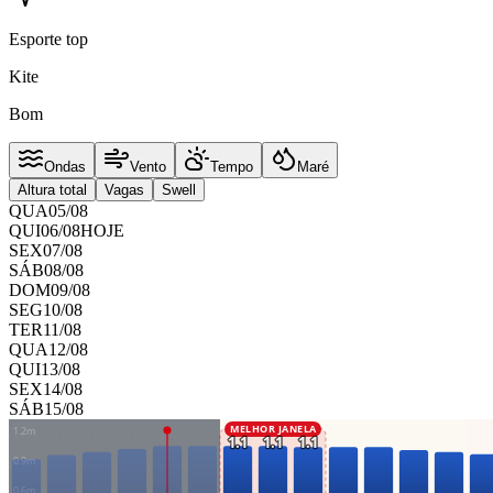
Esporte top
Kite
Bom
Ondas
Vento
Tempo
Maré
Altura total
Vagas
Swell
QUA
05
/
08
QUI
06
/
08
HOJE
SEX
07
/
08
SÁB
08
/
08
DOM
09
/
08
SEG
10
/
08
TER
11
/
08
QUA
12
/
08
QUI
13
/
08
SEX
14
/
08
SÁB
15
/
08
MELHOR JANELA
1.2
m
1.1
1.1
1.1
0.9
m
0.6
m