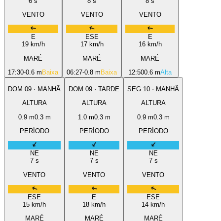
6
s
8
s
8
s
VENTO
VENTO
VENTO
E
ESE
E
19
km/h
17
km/h
16
km/h
MARÉ
MARÉ
MARÉ
17:30
-0.6 m
Baixa
06:27
-0.8 m
Baixa
12:50
0.6 m
Alta
DOM
09
·
MANHÃ
DOM
09
·
TARDE
SEG
10
·
MANHÃ
ALTURA
ALTURA
ALTURA
0.9
m
0.3
m
1.0
m
0.3
m
0.9
m
0.3
m
PERÍODO
PERÍODO
PERÍODO
NE
NE
NE
7
s
7
s
7
s
VENTO
VENTO
VENTO
ESE
E
ESE
15
km/h
18
km/h
14
km/h
MARÉ
MARÉ
MARÉ