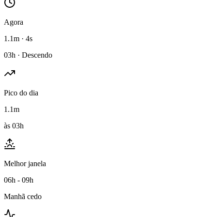
Agora
1.1m · 4s
03h · Descendo
Pico do dia
1.1m
às 03h
Melhor janela
06h - 09h
Manhã cedo