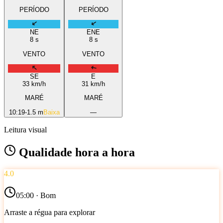
PERÍODO
PERÍODO
NE
ENE
8
s
8
s
VENTO
VENTO
SE
E
33
km/h
31
km/h
MARÉ
MARÉ
10:19
-1.5 m
Baixa
—
Leitura visual
Qualidade hora a hora
4.0
05
:00 ·
Bom
Arraste a régua para explorar