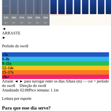
0.3
m
23h
00h
01h
02h
03h
04h
05h
06h
07h
08h
09h
10h
11h
12
◄
ARRASTE
►
Período do swell
≤5s
6–8s
9–11s
12–14s
15–17s
18s+
Arraste ◄ ► para navegar entre os dias
Altura (m) — cor = período
do swell
Direção do swell
Atualizado
02:00
Pico semana:
1.1
m
Leitura por esporte
Para que esse dia serve?