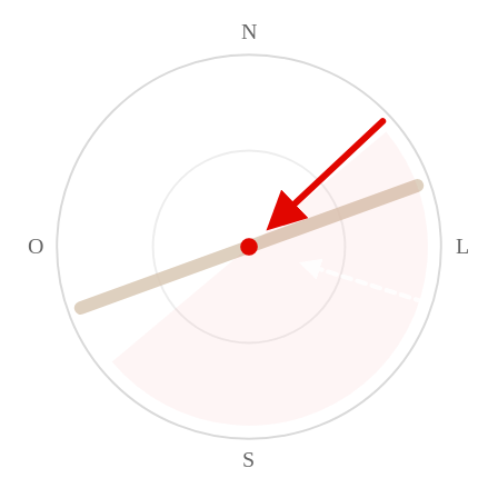
N
O
L
S