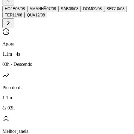
HOJE
06
/
08
AMANHÃ
07
/
08
SÁB
08
/
08
DOM
09
/
08
SEG
10
/
08
TER
11
/
08
QUA
12
/
08
Agora
1.1m · 4s
03h · Descendo
Pico do dia
1.1m
às 03h
Melhor janela