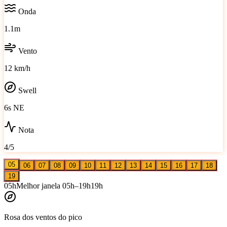
Onda
1.1m
Vento
12 km/h
Swell
6s NE
Nota
4/5
05
06
07
08
09
10
11
12
13
14
15
16
17
18
19
05
h
Melhor janela
05
h–
19
h
19
h
Rosa dos ventos do pico