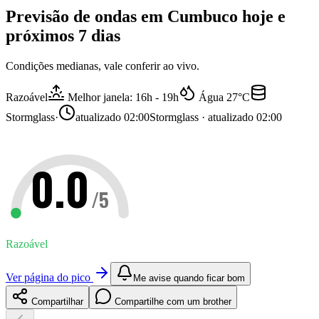
Previsão de ondas em
Cumbuco
hoje e
próximos 7 dias
Condições medianas, vale conferir ao vivo.
Razoável
Melhor janela: 16h - 19h
Água
27
°C
Stormglass
·
atualizado
02:00
Stormglass · atualizado 02:00
0.0
/5
Razoável
Ver página do pico
Me avise quando ficar bom
Compartilhar
Compartilhe com um brother