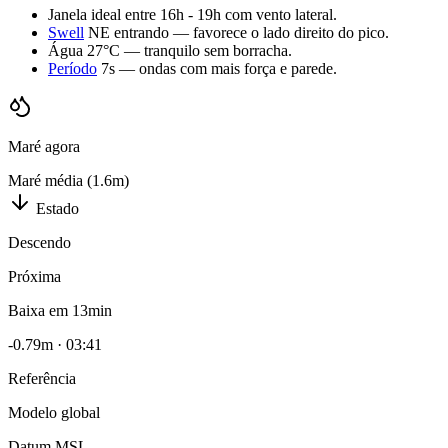
Janela ideal entre 16h - 19h com vento lateral.
Swell
NE entrando — favorece o lado direito do pico.
Água 27°C — tranquilo sem borracha.
Período
7s — ondas com mais força e parede.
Maré agora
Maré média (1.6m)
Estado
Descendo
Próxima
Baixa em 13min
-0.79
m ·
03:41
Referência
Modelo global
Datum
MSL