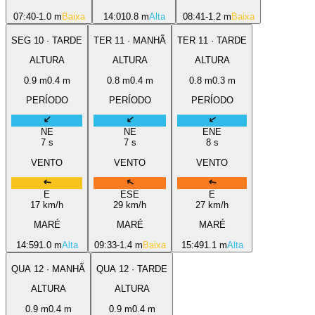
07:40
-1.0 m
Baixa
14:01
0.8 m
Alta
08:41
-1.2 m
Baixa
SEG
10
·
TARDE
TER
11
·
MANHÃ
TER
11
·
TARDE
ALTURA
ALTURA
ALTURA
0.9
m
0.4
m
0.8
m
0.4
m
0.8
m
0.3
m
PERÍODO
PERÍODO
PERÍODO
NE
NE
ENE
7
s
7
s
8
s
VENTO
VENTO
VENTO
E
ESE
E
17
km/h
29
km/h
27
km/h
MARÉ
MARÉ
MARÉ
14:59
1.0 m
Alta
09:33
-1.4 m
Baixa
15:49
1.1 m
Alta
QUA
12
·
MANHÃ
QUA
12
·
TARDE
ALTURA
ALTURA
0.9
m
0.4
m
0.9
m
0.4
m