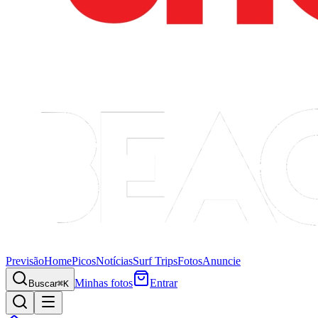
Previsão
Home
Picos
Notícias
Surf Trips
Fotos
Anuncie
Minhas fotos
Entrar
Buscar
⌘K