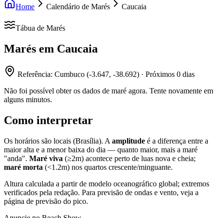
Home
Calendário de Marés
Caucaia
Tábua de Marés
Marés em
Caucaia
Referência:
Cumbuco
(
-3.647
,
-38.692
) · Próximos
0
dias
Não foi possível obter os dados de maré agora. Tente novamente em
alguns minutos.
Como interpretar
Os horários são locais (Brasília). A
amplitude
é a diferença entre a
maior alta e a menor baixa do dia — quanto maior, mais a maré
"anda".
Maré viva
(≥2m) acontece perto de luas nova e cheia;
maré morta
(<1.2m) nos quartos crescente/minguante.
Altura calculada a partir de modelo oceanográfico global; extremos
verificados pela redação. Para previsão de ondas e vento, veja a
página de previsão do pico.
Anuncie no Beach Show