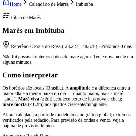
Home
Calendário de Marés
Imbituba
Tábua de Marés
Marés em
Imbituba
Referência:
Praia do Rosa
(
-28.227
,
-48.678
) · Próximos
0
dias
Não foi possível obter os dados de maré agora. Tente novamente em
alguns minutos.
Como interpretar
Os horários são locais (Brasília). A
amplitude
é a diferença entre a
maior alta e a menor baixa do dia — quanto maior, mais a maré
"anda".
Maré viva
(≥2m) acontece perto de luas nova e cheia;
maré morta
(<1.2m) nos quartos crescente/minguante.
Altura calculada a partir de modelo oceanográfico global; extremos
verificados pela redação. Para previsão de ondas e vento, veja a
página de previsão do pico.
Anuncie no Beach Show