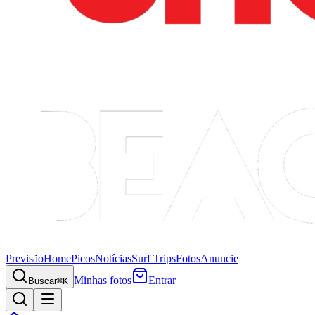
Previsão
Home
Picos
Notícias
Surf Trips
Fotos
Anuncie
Minhas fotos
Entrar
Buscar
⌘K