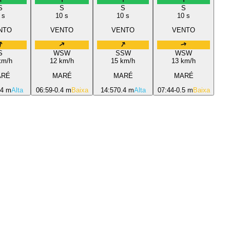
S
S
S
S
s
10
s
10
s
10
s
NTO
VENTO
VENTO
VENTO
S
WSW
SSW
WSW
m/h
12
km/h
15
km/h
13
km/h
ARÉ
MARÉ
MARÉ
MARÉ
.4 m
Alta
06:59
-0.4 m
Baixa
14:57
0.4 m
Alta
07:44
-0.5 m
Baixa