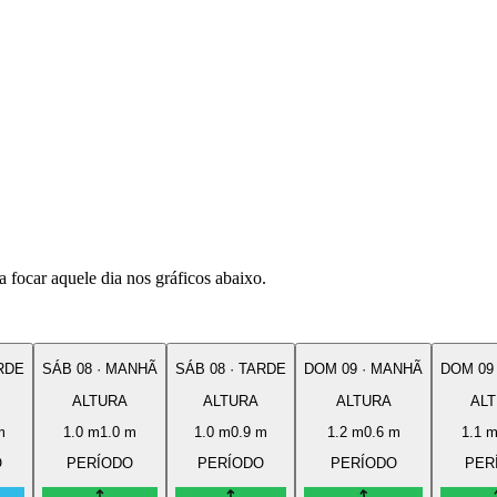
 focar aquele dia nos gráficos abaixo.
RDE
SÁB
08
·
MANHÃ
SÁB
08
·
TARDE
DOM
09
·
MANHÃ
DOM
09
ALTURA
ALTURA
ALTURA
AL
m
1.0
m
1.0
m
1.0
m
0.9
m
1.2
m
0.6
m
1.1
O
PERÍODO
PERÍODO
PERÍODO
PER