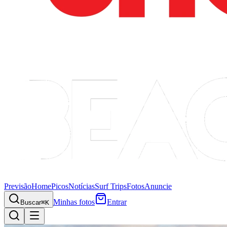
Previsão
Home
Picos
Notícias
Surf Trips
Fotos
Anuncie
Minhas fotos
Entrar
Buscar
⌘K