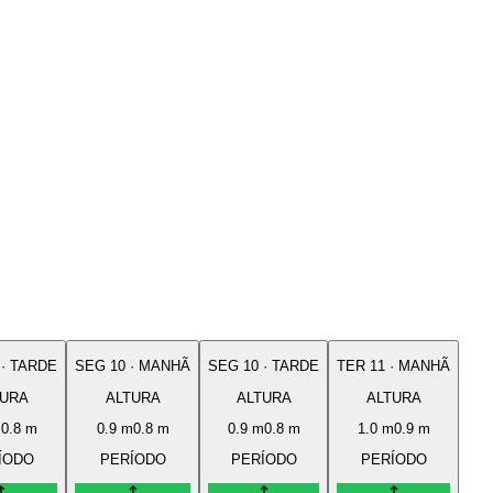
·
TARDE
SEG
10
·
MANHÃ
SEG
10
·
TARDE
TER
11
·
MANHÃ
TURA
ALTURA
ALTURA
ALTURA
m
0.8
m
0.9
m
0.8
m
0.9
m
0.8
m
1.0
m
0.9
m
ÍODO
PERÍODO
PERÍODO
PERÍODO