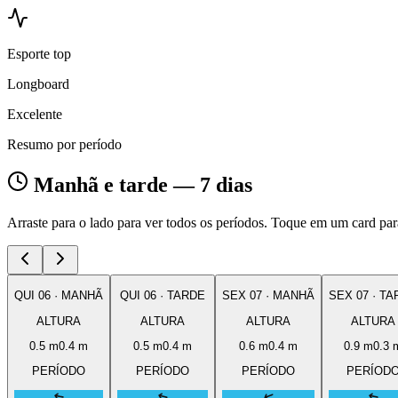
Esporte top
Longboard
Excelente
Resumo por período
Manhã e tarde — 7 dias
Arraste para o lado para ver todos os períodos. Toque em um card para
QUI
06
·
MANHÃ
QUI
06
·
TARDE
SEX
07
·
MANHÃ
SEX
07
·
TA
ALTURA
ALTURA
ALTURA
ALTURA
0.5
m
0.4
m
0.5
m
0.4
m
0.6
m
0.4
m
0.9
m
0.3
PERÍODO
PERÍODO
PERÍODO
PERÍOD