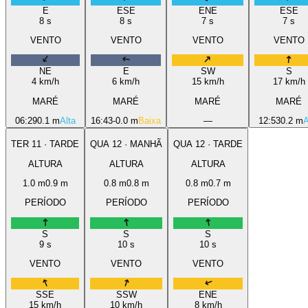
E
ESE
ENE
ESE
8
s
8
s
7
s
7
s
VENTO
VENTO
VENTO
VENTO
NE
E
SW
S
4
km/h
6
km/h
15
km/h
17
km/h
MARÉ
MARÉ
MARÉ
MARÉ
06:29
0.1 m
Alta
16:43
-0.0 m
Baixa
—
12:53
0.2 m
A
TER
11
·
TARDE
QUA
12
·
MANHÃ
QUA
12
·
TARDE
ALTURA
ALTURA
ALTURA
1.0
m
0.9
m
0.8
m
0.8
m
0.8
m
0.7
m
PERÍODO
PERÍODO
PERÍODO
S
S
S
9
s
10
s
10
s
VENTO
VENTO
VENTO
SSE
SSW
ENE
15
km/h
10
km/h
8
km/h