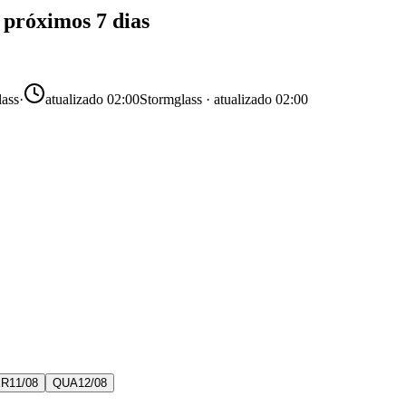
 próximos 7 dias
lass
·
atualizado
02:00
Stormglass · atualizado 02:00
ER
11
/
08
QUA
12
/
08