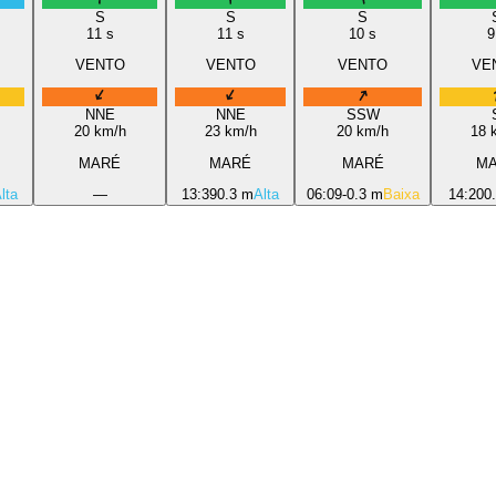
S
S
S
11
s
11
s
10
s
9
VENTO
VENTO
VENTO
VE
NNE
NNE
SSW
20
km/h
23
km/h
20
km/h
18
k
MARÉ
MARÉ
MARÉ
M
lta
—
13:39
0.3 m
Alta
06:09
-0.3 m
Baixa
14:20
0