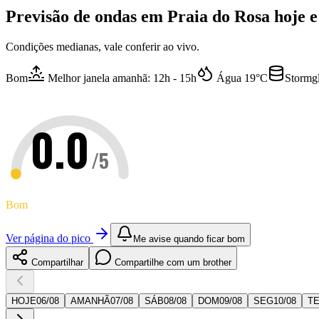
Previsão de ondas em
Praia do Rosa
hoje e
Condições medianas, vale conferir ao vivo.
Bom
Melhor janela amanhã: 12h - 15h
Água
19
°C
Stormg
0.0
/5
Bom
Ver página do pico
Me avise quando ficar bom
Compartilhar
Compartilhe com um brother
HOJE
06
/
08
AMANHÃ
07
/
08
SÁB
08
/
08
DOM
09
/
08
SEG
10
/
08
T