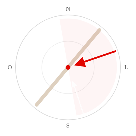
N
O
L
S