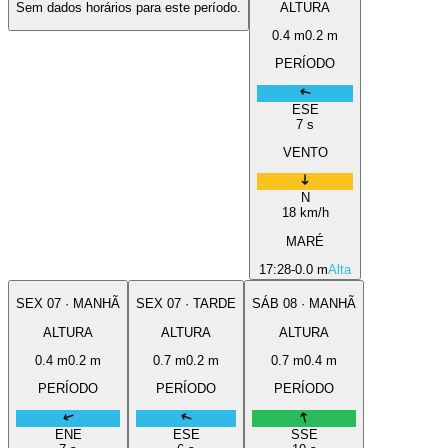
Sem dados horários para este período.
ALTURA
0.4
m
0.2
m
PERÍODO
ESE
7
s
VENTO
N
18
km/h
MARÉ
17:28
-0.0 m
Alta
SEX
07
·
MANHÃ
SEX
07
·
TARDE
SÁB
08
·
MANHÃ
ALTURA
ALTURA
ALTURA
0.4
m
0.2
m
0.7
m
0.2
m
0.7
m
0.4
m
PERÍODO
PERÍODO
PERÍODO
ENE
ESE
SSE