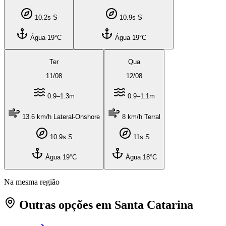
10.2s S
10.9s S
Água 19°C
Água 19°C
Ter
Qua
11
/
08
12
/
08
0.9–1.3m
0.9–1.1m
13.6 km/h Lateral-Onshore
8 km/h Terral
10.9s S
11s S
Água 19°C
Água 18°C
Na mesma região
Outras opções em Santa Catarina