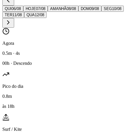
QUI
06
/
08
HOJE
07
/
08
AMANHÃ
08
/
08
DOM
09
/
08
SEG
10
/
08
TER
11
/
08
QUA
12
/
08
Agora
0.5m · 4s
00h · Descendo
Pico do dia
0.8m
às 18h
Surf / Kite