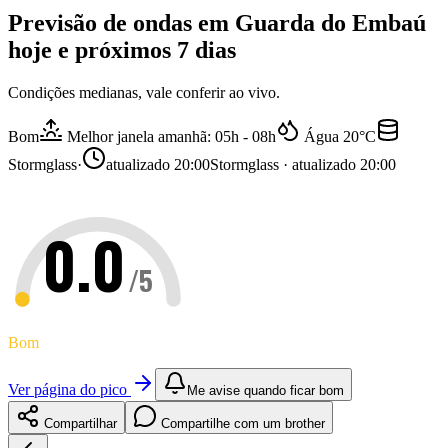
Previsão de ondas em
Guarda do Embaú
hoje e próximos 7 dias
Condições medianas, vale conferir ao vivo.
Bom
Melhor janela amanhã: 05h - 08h
Água
20
°C
Stormglass
·
atualizado
20:00
Stormglass · atualizado 20:00
0.0
/5
Bom
Ver página do pico
Me avise quando ficar bom
Compartilhar
Compartilhe com um brother