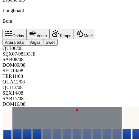
Longboard
Bom
Ondas
Vento
Tempo
Maré
Altura total
Vagas
Swell
QUI
06
/
08
SEX
07
/
08
HOJE
SÁB
08
/
08
DOM
09
/
08
SEG
10
/
08
TER
11
/
08
QUA
12
/
08
QUI
13
/
08
SEX
14
/
08
SÁB
15
/
08
DOM
16
/
08
0.9
m
0.7
m
0.5
m
0.2
m