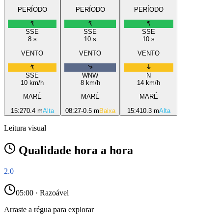
PERÍODO
PERÍODO
PERÍODO
SSE
SSE
SSE
8
s
10
s
10
s
VENTO
VENTO
VENTO
SSE
WNW
N
10
km/h
8
km/h
14
km/h
MARÉ
MARÉ
MARÉ
15:27
0.4 m
Alta
08:27
-0.5 m
Baixa
15:41
0.3 m
Alta
Leitura visual
Qualidade hora a hora
2.0
05
:00 ·
Razoável
Arraste a régua para explorar