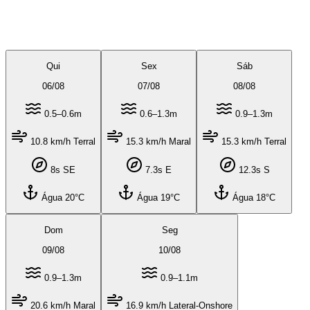
Qui
Sex
Sáb
06
/
08
07
/
08
08
/
08
0.5–0.6m
0.6–1.3m
0.9–1.3m
10.8 km/h Terral
15.3 km/h Maral
15.3 km/h Terral
8s SE
7.3s E
12.3s S
Água 20°C
Água 19°C
Água 18°C
Dom
Seg
09
/
08
10
/
08
0.9–1.3m
0.9–1.1m
20.6 km/h Maral
16.9 km/h Lateral-Onshore