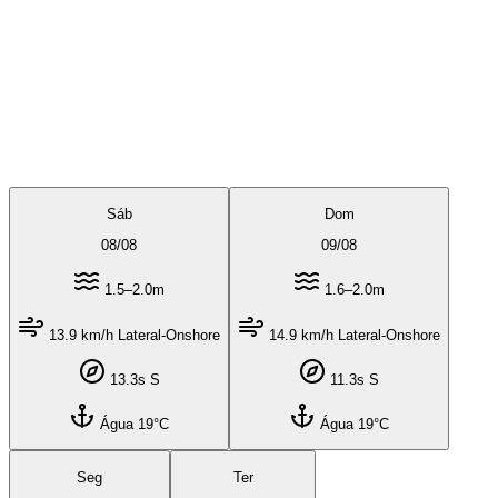
Sáb
Dom
08
/
08
09
/
08
1.5–2.0m
1.6–2.0m
13.9 km/h Lateral-Onshore
14.9 km/h Lateral-Onshore
13.3s S
11.3s S
Água 19°C
Água 19°C
Seg
Ter