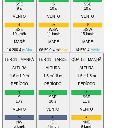
SSE
S
SSE
9
s
10
s
10
s
VENTO
VENTO
VENTO
SSE
WSW
SSW
10
km/h
11
km/h
15
km/h
MARÉ
MARÉ
MARÉ
14:20
0.4 m
Alta
06:59
-0.4 m
Baixa
14:57
0.4 m
Alta
TER
11
·
MANHÃ
TER
11
·
TARDE
QUA
12
·
MANHÃ
ALTURA
ALTURA
ALTURA
1.6
m
1.9
m
1.5
m
1.8
m
1.6
m
1.8
m
PERÍODO
PERÍODO
PERÍODO
S
SSE
SSE
10
s
10
s
11
s
VENTO
VENTO
VENTO
NW
E
NNE
5
km/h
7
km/h
9
km/h