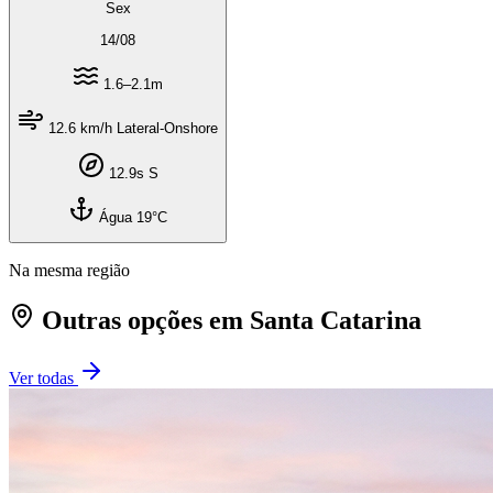
Sex
14
/
08
1.6–2.1m
12.6 km/h Lateral-Onshore
12.9s S
Água 19°C
Na mesma região
Outras opções em Santa Catarina
Ver todas