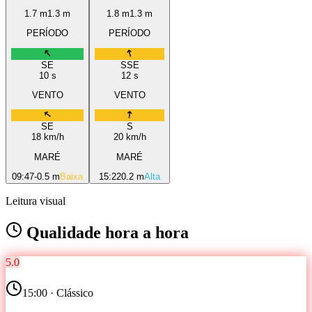
1.7
m
1.3
m
1.8
m
1.3
m
PERÍODO
PERÍODO
SE
SSE
10
s
12
s
VENTO
VENTO
SE
S
18
km/h
20
km/h
MARÉ
MARÉ
09:47
-0.5 m
Baixa
15:22
0.2 m
Alta
Leitura visual
Qualidade hora a hora
5.0
15
:00 ·
Clássico