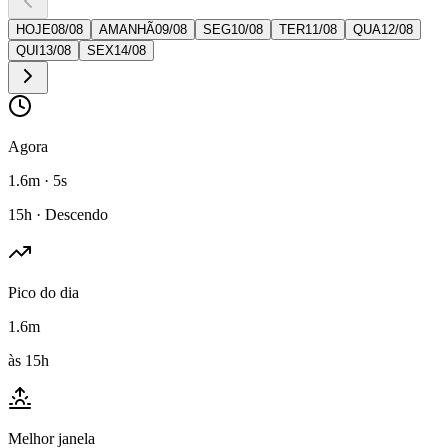
HOJE
08
/
08
AMANHÃ
09
/
08
SEG
10
/
08
TER
11
/
08
QUA
12
/
08
QUI
13
/
08
SEX
14
/
08
Agora
1.6m · 5s
15h · Descendo
Pico do dia
1.6m
às 15h
Melhor janela