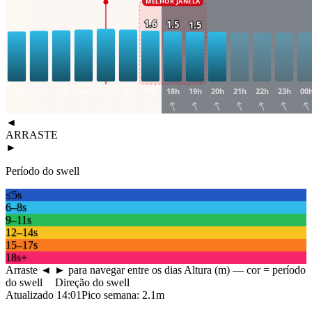
MELHOR JANELA
2.3
m
1.7
m
1.6
1.5
1.5
1.1
m
0.6
m
11h
12h
13h
14h
15h
16h
17h
18h
19h
20h
21h
22h
23h
00
◄
ARRASTE
►
Período do swell
≤5s
6–8s
9–11s
12–14s
15–17s
18s+
Arraste ◄ ► para navegar entre os dias
Altura (m) — cor = período
do swell
Direção do swell
Atualizado
14:01
Pico semana:
2.1
m