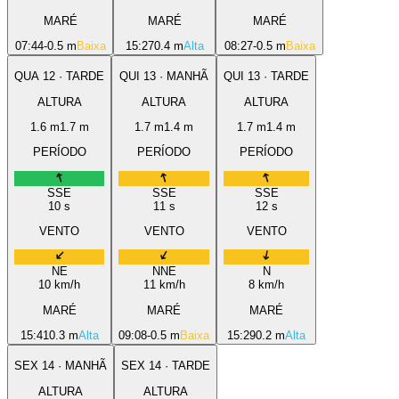
MARÉ
MARÉ
MARÉ
07:44
-0.5 m
Baixa
15:27
0.4 m
Alta
08:27
-0.5 m
Baixa
QUA
12
·
TARDE
QUI
13
·
MANHÃ
QUI
13
·
TARDE
ALTURA
ALTURA
ALTURA
1.6
m
1.7
m
1.7
m
1.4
m
1.7
m
1.4
m
PERÍODO
PERÍODO
PERÍODO
SSE
SSE
SSE
10
s
11
s
12
s
VENTO
VENTO
VENTO
NE
NNE
N
10
km/h
11
km/h
8
km/h
MARÉ
MARÉ
MARÉ
15:41
0.3 m
Alta
09:08
-0.5 m
Baixa
15:29
0.2 m
Alta
SEX
14
·
MANHÃ
SEX
14
·
TARDE
ALTURA
ALTURA