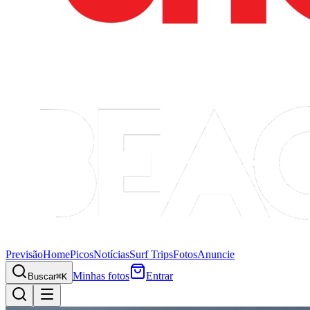
Previsão
Home
Picos
Notícias
Surf Trips
Fotos
Anuncie
Minhas fotos
Entrar
Buscar
⌘K