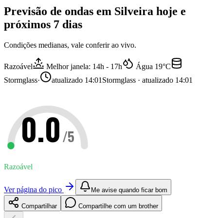
Previsão de ondas em
Silveira
hoje e
próximos 7 dias
Condições medianas, vale conferir ao vivo.
Razoável
Melhor janela: 14h - 17h
Água
19
°C
Stormglass
·
atualizado
14:01
Stormglass · atualizado 14:01
0.0
/5
Razoável
Ver página do pico
Me avise quando ficar bom
Compartilhar
Compartilhe com um brother